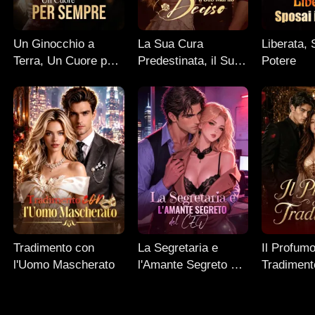
Un Ginocchio a
La Sua Cura
Liberata, 
Terra, Un Cuore per
Predestinata, il Suo
Potere
Sempre
Marito Deciso
Tradimento con
La Segretaria e
Il Profumo
l'Uomo Mascherato
l'Amante Segreto del
Tradiment
CEO