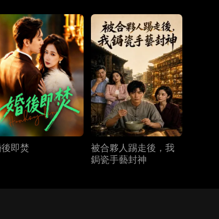
婚後即焚
被合夥人踢走後，我
鋦瓷手藝封神