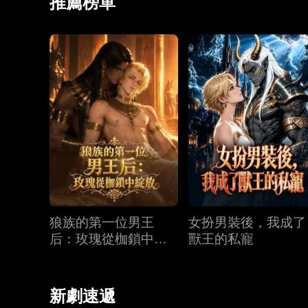
推薦榜單
狼族的第一位男王
女扮男裝後，我成了
后：玫瑰從枷鎖中綻
獸王的私寵
放
新劇速遞