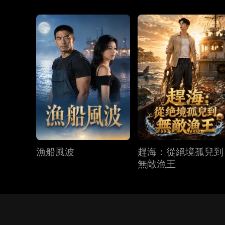
漁船風波
趕海：從絕境孤兒到
無敵漁王