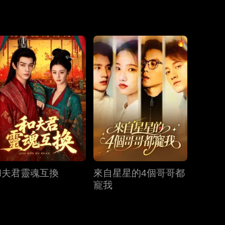
第19集
第20集
第21集
第22集
第23集
第24集
第25集
第26集
第27集
和夫君靈魂互換
來自星星的4個哥哥都
第28集
第29集
第30集
寵我