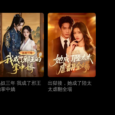
第31集
第32集
第33集
第34集
第35集
第36集
第37集
第38集
第39集
第40集
為奴三年 我成了邪王
出獄後，她成了陸太
的掌中嬌
太虐翻全場