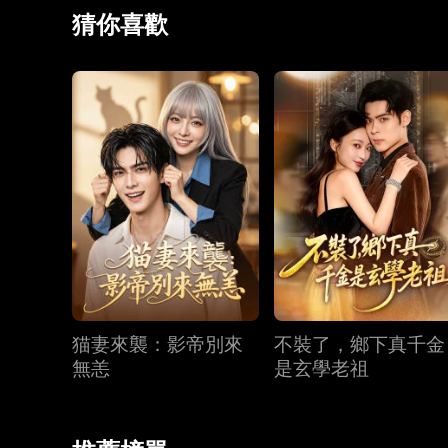
猜你喜歡
猫妻來襲：影帝別來
不裝了，鄉下真千金
無恙
是玄學老祖