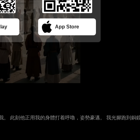
lay
App Store
我。 此刻他正用我的身體打着呼嚕，姿勢豪邁。 我光腳跑到銅