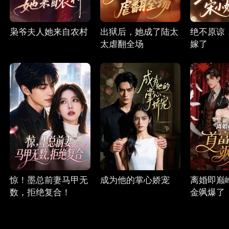
枭爷夫人她来自农村
出狱后，她成了陆太
绝不原谅
太虐翻全场
嫁了
惊！墨总前妻马甲无
成为他的掌心娇宠
离婚即巅
数，拒绝复合！
金飒爆了