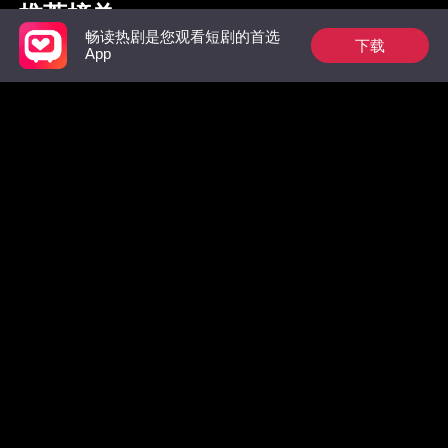
推荐榜单
畅读热剧是您观看短剧的首选
下载
App
枭爷夫人她来自农村
祁总别作了，太太是
惊！墨总
真的想跟您离婚了
数，拒绝