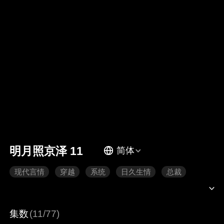
明月照京泽 11
简体
现代言情
穿越
系统
日久生情
总裁
集数
(11/77)