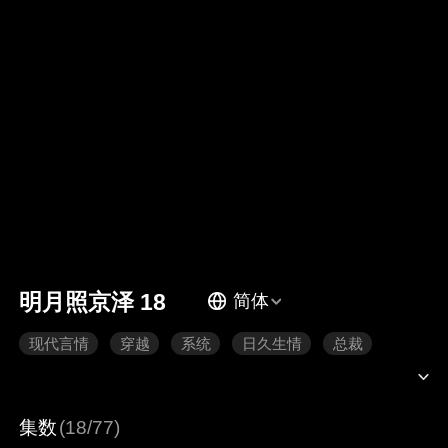
明月照京泽 18
简体
现代言情
穿越
系统
日久生情
总裁
集数
(18/77)