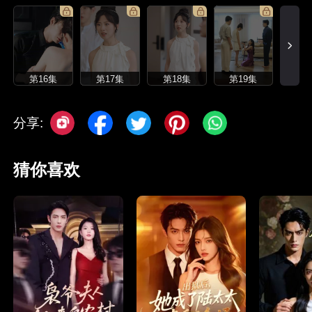
第16集
第17集
第18集
第19集
分享:
猜你喜欢