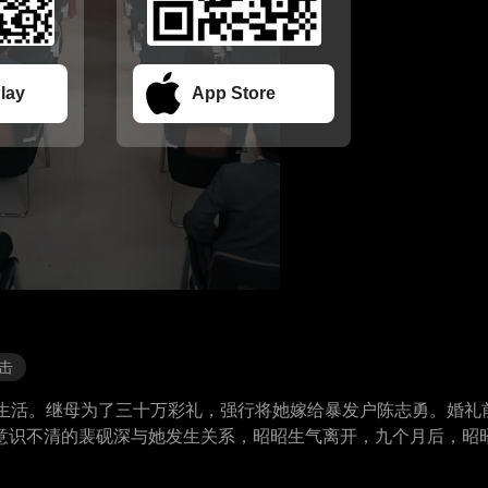
lay
App Store
击
轩生活。继母为了三十万彩礼，强行将她嫁给暴发户陈志勇。婚礼
意识不清的裴砚深与她发生关系，昭昭生气离开，九个月后，昭
砚深也在满世界找她……