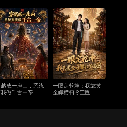
穿越成一座山，系统
一眼定乾坤：我靠黄
要我做千古一帝
金瞳横扫鉴宝圈