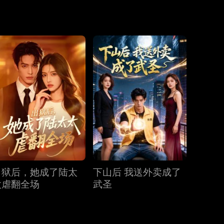
第19集
第20集
第21集
第22集
第23集
第24集
第25集
第26集
第27集
出狱后，她成了陆太
下山后 我送外卖成了
第28集
第29集
第30集
太虐翻全场
武圣