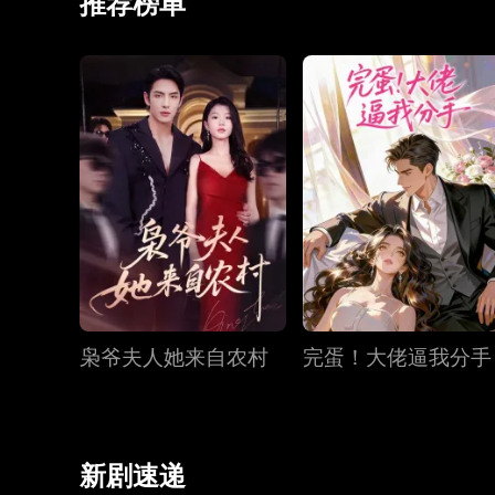
推荐榜单
枭爷夫人她来自农村
完蛋！大佬逼我分手
新剧速递