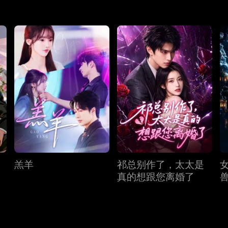
羔羊
祁总别作了，太太是
真的想跟您离婚了