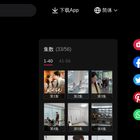
下载App
简体
集数
(33/56)
1-40
41-56
第1集
第2集
第3集
第4集
第5集
第6集