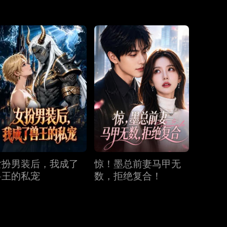
第31集
第32集
第33集
第34集
第35集
第36集
第37集
第38集
第39集
第40集
女扮男装后，我成了
惊！墨总前妻马甲无
兽王的私宠
数，拒绝复合！