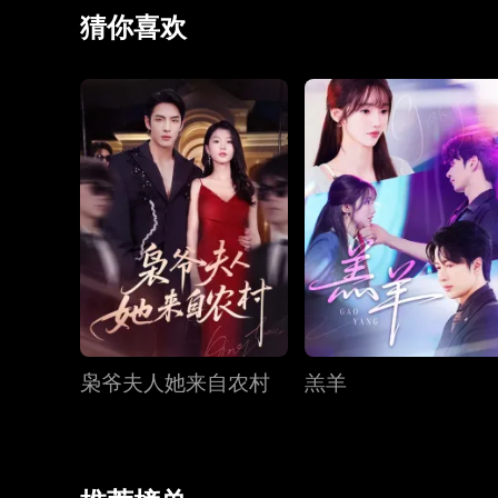
猜你喜欢
枭爷夫人她来自农村
羔羊