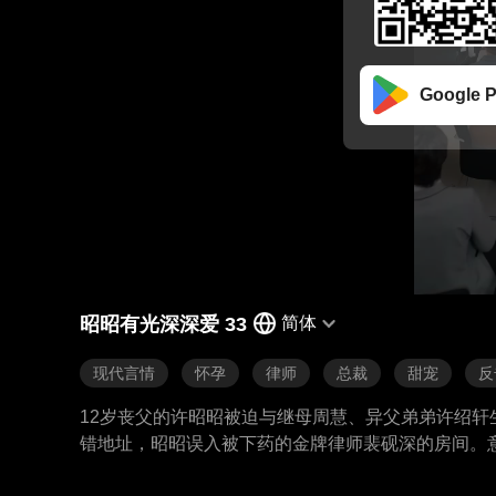
Google P
昭昭有光深深爱 33
简体
现代言情
怀孕
律师
总裁
甜宠
反
12岁丧父的许昭昭被迫与继母周慧、异父弟弟许绍
错地址，昭昭误入被下药的金牌律师裴砚深的房间。
要和陈继勇离婚，没想到找到了裴砚深的律所，而裴