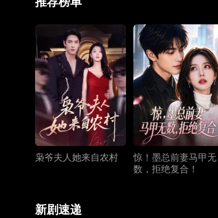
推荐榜单
枭爷夫人她来自农村
惊！墨总前妻马甲无
数，拒绝复合！
新剧速递