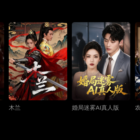
与叶孤岑联手，设下局中局，在三公主相助下粉碎阴谋，历经劫
木兰
婚局迷雾AI真人版