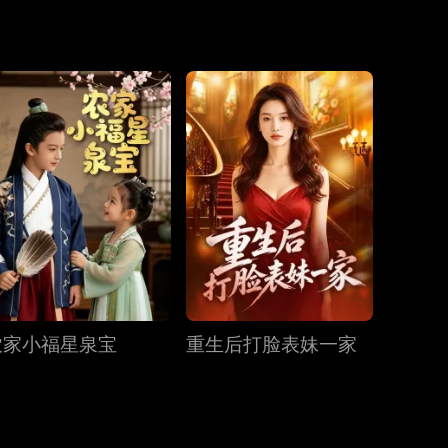
难终成眷属。
第19集
第20集
第21集
第22集
第23集
第24集
第25集
第26集
第27集
农家小福星泉宝
重生后打脸表妹一家
第28集
第29集
第30集