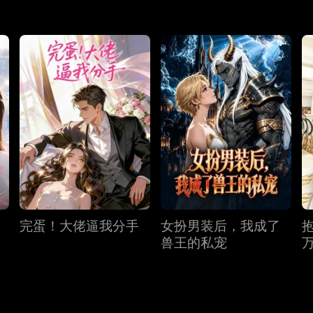
完蛋！大佬逼我分手
女扮男装后，我成了
兽王的私宠