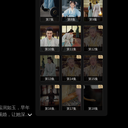
第7集
第8集
第9集
第10集
第11集
第12集
第13集
第14集
第15集
温润如玉，早年
第16集
第17集
第18集
赐婚，让她深陷
叶孤岑大忠似