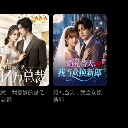
第31集
第32集
第33集
第34集
第35集
第36集
第37集
第38集
第39集
第40集
抱歉，我替嫁的是亿
婚礼当天，我当众换
万总裁
新郎