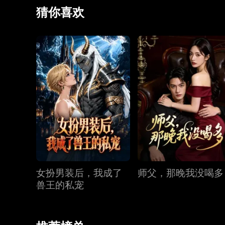
奸，一直默默护她与妹妹。叶怀瑾仍想利用她，寒蝉
猜你喜欢
女扮男装后，我成了
师父，那晚我没喝多
兽王的私宠