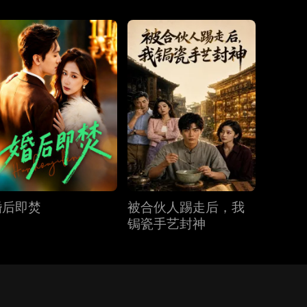
婚后即焚
被合伙人踢走后，我
锔瓷手艺封神