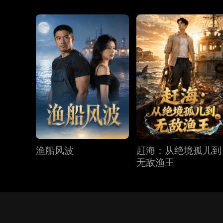
渔船风波
赶海：从绝境孤儿到
无敌渔王