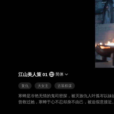
江山美人策 01
简体
复仇
大女主
古装权谋
寒蝉是冷艳无情的鬼司密探，被灭族仇人叶孤岑以妹
曾救过她，寒蝉于心不忍却身不由己，被迫假意接近
矛盾。权斗凶险，她在恩情与胁迫中挣扎。可就在即