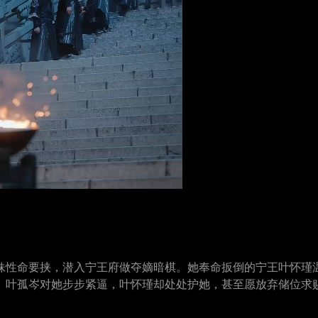
妹性命要挟，潜入宁王府做夺嫡暗棋。她奉命扳倒的宁王叶怀瑾
。叶孤岑对她步步紧逼，叶怀瑾却处处护她，甚至愿放弃储位求
将脱身时，寒蝉惊觉真相：灭族真凶竟是看似君子的叶怀瑾，而