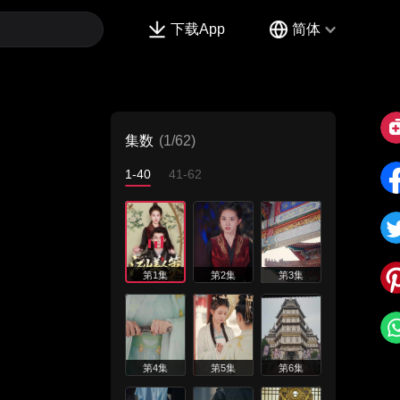
下载App
简体
集数
(1/62)
1-40
41-62
第1集
第2集
第3集
第4集
第5集
第6集