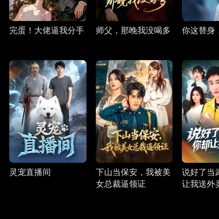
完蛋！大佬逼我分手
师父，那晚我没喝多
你这替身
灵宠直播间
下山当保安，我被美
说好了当
女总裁逼领证
让我送外