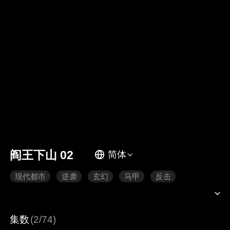
阎王下山 02
简体
现代都市
逆袭
玄幻
马甲
反击
集数
(2/74)