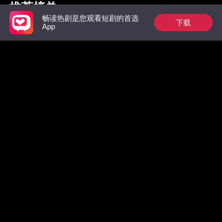
推荐榜单
畅读热剧是您观看短剧的首选
下载
App
枭爷夫人她来自农村
惊！墨总前妻马甲无
绝不原谅
数，拒绝复合！
嫁了