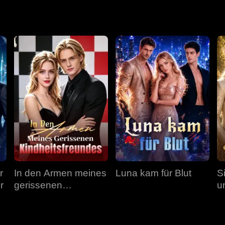
chter retten?
r
In den Armen meines
Luna kam für Blut
S
r
gerissenen
un
Kindheitsfreundes
w