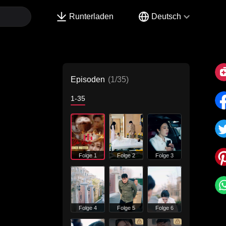
Runterladen
Deutsch
Episoden
(1/35)
1-35
Folge 1
Folge 2
Folge 3
Folge 4
Folge 5
Folge 6