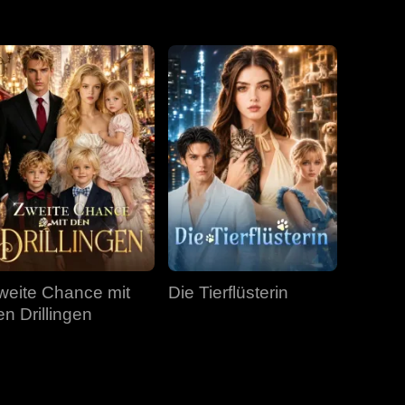
Folge 31
Folge 32
Folge 33
Folge 34
Folge 35
weite Chance mit
Die Tierflüsterin
en Drillingen