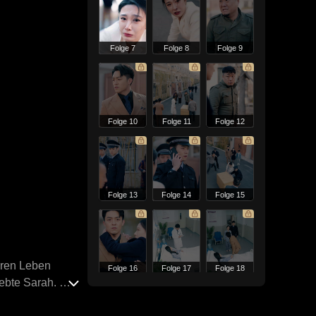
Folge 7
Folge 8
Folge 9
Folge 10
Folge 11
Folge 12
Folge 13
Folge 14
Folge 15
heren Leben
Folge 16
Folge 17
Folge 18
ebte Sarah. Mit
die Zeit. Wird