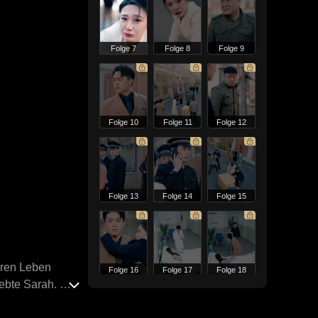
Folge 7
Folge 8
Folge 9
Folge 10
Folge 11
Folge 12
Folge 13
Folge 14
Folge 15
heren Leben
Folge 16
Folge 17
Folge 18
ebte Sarah. Mit
die Zeit. Wird