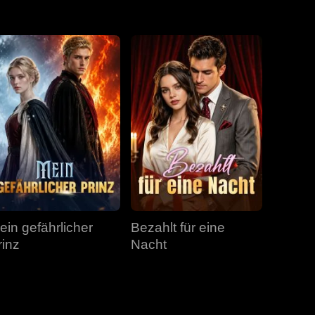
Folge 31
Folge 32
Folge 33
Folge 34
Folge 35
ein gefährlicher
Bezahlt für eine
rinz
Nacht