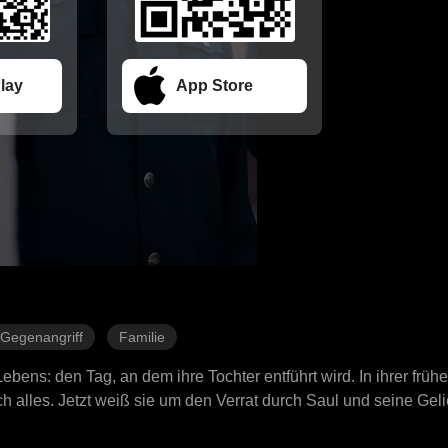
lay
App Store
Gegenangriff
Familie
ebens: den Tag, an dem ihre Tochter entführt wird. In ihrer frü
h alles. Jetzt weiß sie um den Verrat durch Saul und seine Geli
schenhändlern entgegen. Jede Sekunde zählt im Wettlauf gegen 