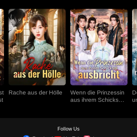
st
Rache aus der Hölle
Wenn die Prinzessin
D
st
aus ihrem Schicksal
u
ausbricht
Follow Us