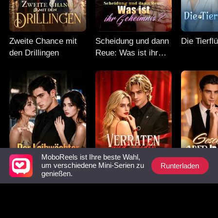
Zweite Chance mit
Scheidung und dann
Die Tierfl
den Drillingen
Reue: Was ist ihr
Geheimnis?
MoboReels ist Ihre beste Wahl,
Runterladen
um verschiedene Mini-Serien zu
genießen.
Der Leibwächter mit
Verraten und wieder
Geschiede
den Narben
ganz oben
Wahrheit 
Legende