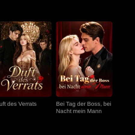
. War alles
Folge 19
Folge 20
Folge 21
Folge 22
Folge 23
Folge 24
Folge 25
Folge 26
Folge 27
uft des Verrats
Bei Tag der Boss, bei
Folge 28
Folge 29
Folge 30
Nacht mein Mann