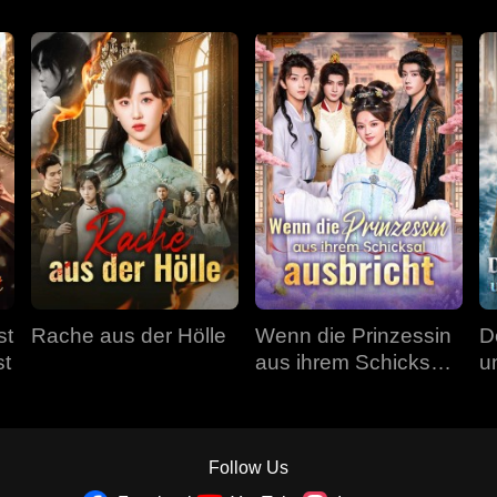
st
Rache aus der Hölle
Wenn die Prinzessin
D
st
aus ihrem Schicksal
u
ausbricht
Follow Us