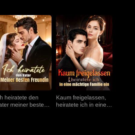
Folge 31
Folge 32
Folge 33
Folge 34
Folge 35
Folge 36
Folge 37
Folge 38
Folge 39
Folge 40
ch heiratete den
Kaum freigelassen,
ater meiner besten
heiratete ich in eine
reundin
mächtige Familie ein