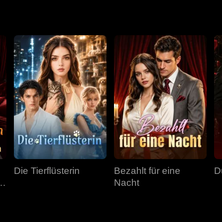
 sieht er ihre gemeinsame Jugend und stirbt mit einem Lächeln
Die Tierflüsterin
Bezahlt für eine
D
Nacht
n