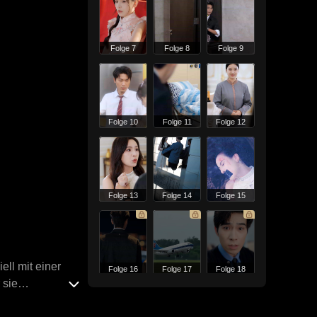
Folge 7
Folge 8
Folge 9
Folge 10
Folge 11
Folge 12
Folge 13
Folge 14
Folge 15
ell mit einer
Folge 16
Folge 17
Folge 18
 sie
genheit nicht