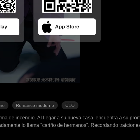
lay
App Store
ino
Romance moderno
CEO
ma de incendio. Al llegar a su nueva casa, encuentra a su pro
radamente lo llama "cariño de hermanos". Recordando traicione
jos. Acepta el acuerdo de su abuelo y cambia a la novia por una