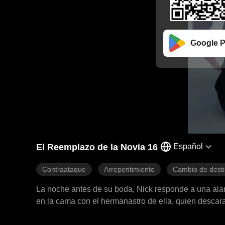
Google P
El Reemplazo de la Novia 16
Español
Contraataque
Arrepentimiento
Cambio de dest
La noche antes de su boda, Nick responde a una alar
en la cama con el hermanastro de ella, quien desca
viendo las marcas en su piel, Nick por fin abre los o