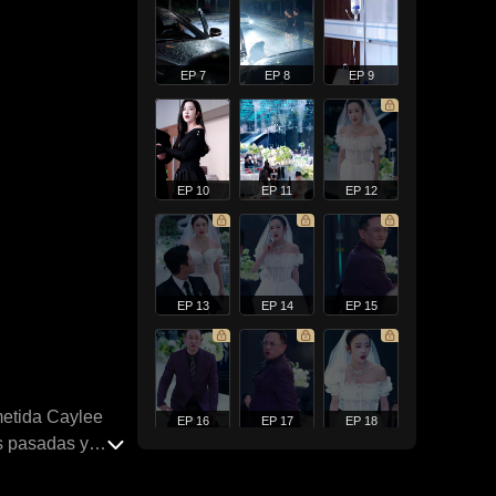
EP 7
EP 8
EP 9
EP 10
EP 11
EP 12
EP 13
EP 14
EP 15
metida Caylee
EP 16
EP 17
EP 18
s pasadas y
 mujer de un