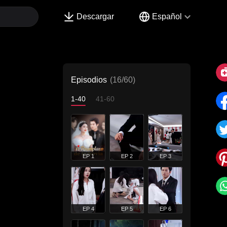
Descargar
Español
Episodios
(16/60)
1-40
41-60
EP 1
EP 2
EP 3
EP 4
EP 5
EP 6