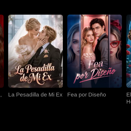
,
La Pesadilla de Mi Ex
Fea por Diseño
E
H
O