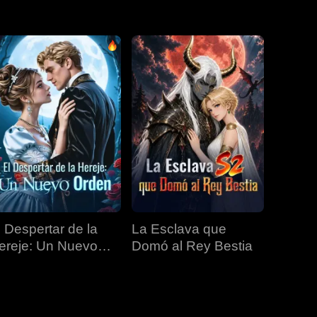
EP 31
EP 32
EP 33
EP 34
EP 35
EP 36
EP 37
EP 38
EP 39
EP 40
l Despertar de la
La Esclava que
ereje: Un Nuevo
Domó al Rey Bestia
rden