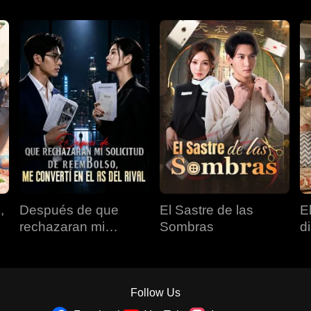
,
Después de que
El Sastre de las
E
rechazaran mi
Sombras
d
solicitud de
reembolso, me
convertí en el as del
rival
Follow Us