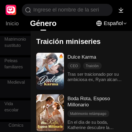
Alma
Género
Inicio
Español
gemela
Matrimonio
Traición miniseries
sustituto
Dulce Karma
Peleas
CEO
Traición
familiares
Arrepentimiento
Tras ser traicionado por su
ambiciosa ex, Ryan alcanza
Dulzura de amor
Medieval
el éxito y termina casándose
Romance moderno
con Eleanor, la nueva y
poderosa jefa de su exnovia.
Boda Rota, Esposo
Vida
Millonario
escolar
Matrimonio relámpago
Traición
En el día de su boda,
Cómics
Katherine descubre la
Enamorarse después del matrimonio