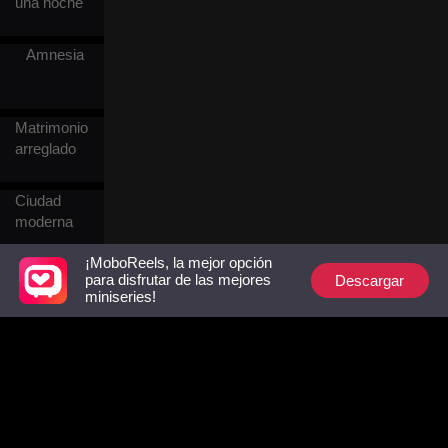
una noche
Amnesia
Matrimonio
arreglado
Ciudad
moderna
¡MoboReels, la mejor opción
Esclavo/a
Descargar
para disfrutar de las mejores
miniseries!
Emperador
Hombre
lobo