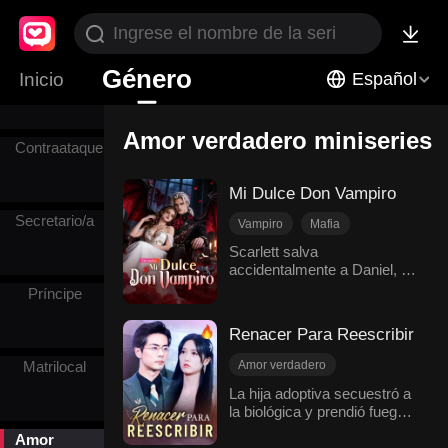
Impostor
Género
Consentida
Inicio
Español
del grupo
Amor verdadero miniseries
Contraataque
Mi Dulce Don Vampiro
Secretario/a
Vampiro
Mafia
Identidad oculta
Traición
Scarlett salva
accidentalmente a Daniel, un
Amor verdadero
jefe de la mafia que oculta
Superpoderes
Príncipe
ser un poderoso lord
vampiro. La sangre única de
Renacer Para Reescribir
ella atrae a cazadores, pero
Daniel la protege
Amor verdadero
Matrilocal
incondicionalmente. Él
Contraataque
Final Feliz
La hija adoptiva secuestró a
oculta su verdadera
la biológica y prendió fuego.
Renacimiento
naturaleza debido a los
La familia salvó a la
traumas infantiles de
Romper lazos familiares
Amor
adoptiva. Abandonada, su