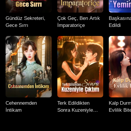
Gündüz Sekreteri,
Çok Geç, Ben Artık
Başkasın
Gece Sırrı
İmparatoriçe
Edildi
Cehennemden
Terk Edildikten
Kalp Dur
İntikam
Sonra Kuzeniyle
Evlilik Bit
Çıktım