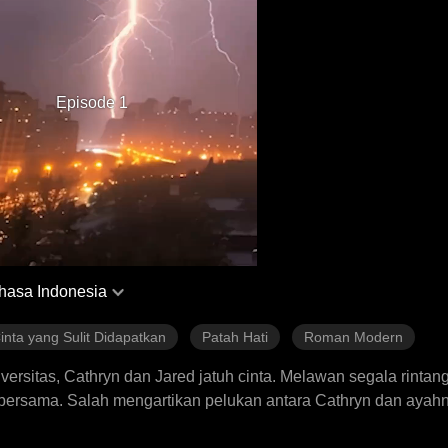
Episode 1
hasa Indonesia
inta yang Sulit Didapatkan
Patah Hati
Roman Modern
iversitas, Cathryn dan Jared jatuh cinta. Melawan segala rinta
rsama. Salah mengartikan pelukan antara Cathryn dan ayahn
lebih tua karena alasan keuangan, yang berujung pada perpisah