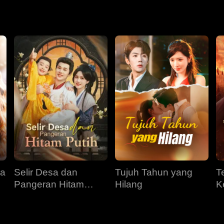
sudah terlibat dengan wanita lain...
ra
Selir Desa dan
Tujuh Tahun yang
T
Pangeran Hitam
Hilang
K
Putih