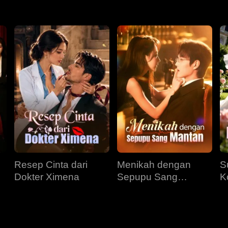
Resep Cinta dari
Menikah dengan
S
Dokter Ximena
Sepupu Sang
K
Mantan