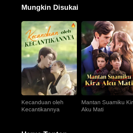
tahun kemudian, saat mereka bertemu kembali, Jared 
Mungkin Disukai
Kecanduan oleh
Mantan Suamiku Ki
Kecantikannya
Aku Mati