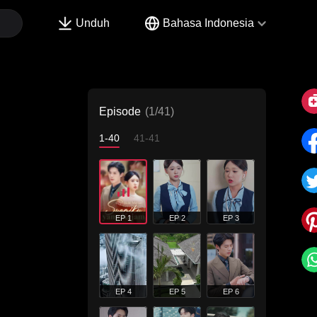
Unduh
Bahasa Indonesia
Episode
(1/41)
1-40
41-41
EP 1
EP 2
EP 3
EP 4
EP 5
EP 6