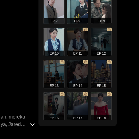
EP 7
EP 8
EP 9
EP 10
EP 11
EP 12
EP 13
EP 14
EP 15
ngan, mereka
EP 16
EP 17
EP 18
ya, Jared
an mereka. Tiga