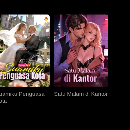
EP 31
EP 32
EP 33
EP 34
EP 35
EP 36
EP 37
EP 38
EP 39
EP 40
uamiku Penguasa
Satu Malam di Kantor
ota