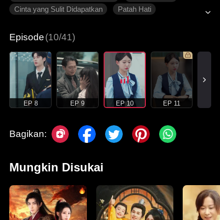
Cinta yang Sulit Didapatkan
Patah Hati
Roman Modern
Episode
(10/41)
EP 8
EP 9
EP 10
EP 11
Bagikan:
Mungkin Disukai