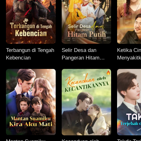
Terbangun di Tengah
Selir Desa dan
Ketika Ci
Kebencian
Pangeran Hitam
Menyakitk
Putih
Kembali 