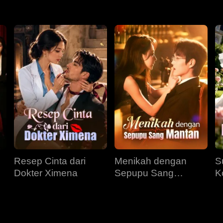
Resep Cinta dari
Menikah dengan
S
Dokter Ximena
Sepupu Sang
K
Mantan