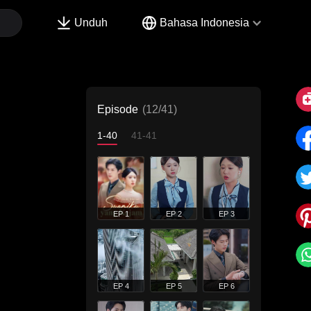
Unduh
Bahasa Indonesia
Episode
(12/41)
1-40
41-41
EP 1
EP 2
EP 3
EP 4
EP 5
EP 6