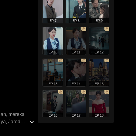
EP 7
EP 8
EP 9
EP 10
EP 11
EP 12
EP 13
EP 14
EP 15
ngan, mereka
EP 16
EP 17
EP 18
ya, Jared
an mereka. Tiga