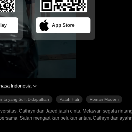
lay
App Store
hasa Indonesia
inta yang Sulit Didapatkan
Patah Hati
Roman Modern
iversitas, Cathryn dan Jared jatuh cinta. Melawan segala rinta
rsama. Salah mengartikan pelukan antara Cathryn dan ayahn
lebih tua karena alasan keuangan, yang berujung pada perpisah