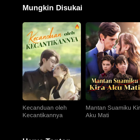
tahun kemudian, saat mereka bertemu kembali, Jared 
Mungkin Disukai
Kecanduan oleh
Mantan Suamiku Ki
Kecantikannya
Aku Mati