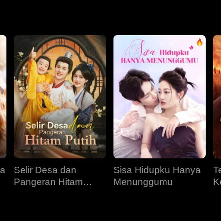
sudah terlibat dengan wanita lain...
ra
Selir Desa dan
Sisa Hidupku Hanya
T
Pangeran Hitam
Menunggumu
K
Putih