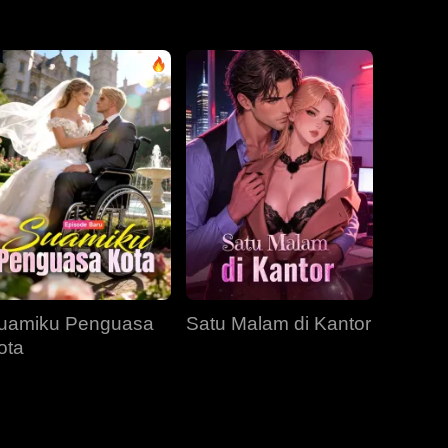
EP 31
EP 32
EP 33
EP 34
EP 35
EP 36
EP 37
EP 38
EP 39
EP 40
uamiku Penguasa
Satu Malam di Kantor
ota