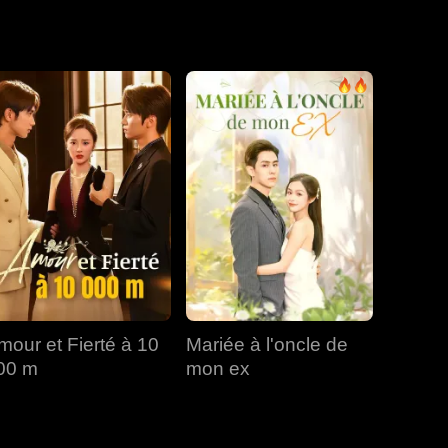
lors que
pture. Cet amour
EP 19
EP 20
EP 21
EP 22
EP 23
EP 24
EP 25
EP 26
EP 27
mour et Fierté à 10
Mariée à l'oncle de
EP 28
EP 29
EP 30
00 m
mon ex