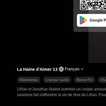
Google P
La Haine d'Aimer 13
Français
Malentendu
L'amour ravivé
Bonne Fin
Cha
Lillian et Jonathan étaient autrefois un couple amour
soudaine fait s'effondrer la vie de rêve de Lillian. P
liaison. Ce qu'elle ne savait pas, c'est que Jonathan es