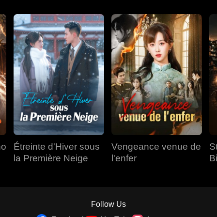
ho
Étreinte d'Hiver sous
Vengeance venue de
S
la Première Neige
l'enfer
B
M
Follow Us