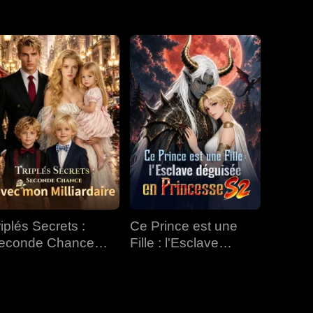
EP 31
EP 32
EP 33
EP 34
EP 35
EP 36
EP 37
EP 38
EP 39
EP 40
riplés Secrets :
Ce Prince est une
econde Chance
Fille : l'Esclave
vec mon Milliardaire
déguisée en
Princesse