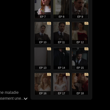
EP 7
EP 8
EP 9
EP 10
EP 11
EP 12
EP 13
EP 14
EP 15
une maladie
EP 16
EP 17
EP 18
reusement une
nt Lillian. Un an