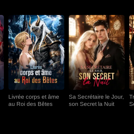
Livrée corps et âme
Sa Secrétaire le Jour,
T
au Roi des Bêtes
son Secret la Nuit
S
a