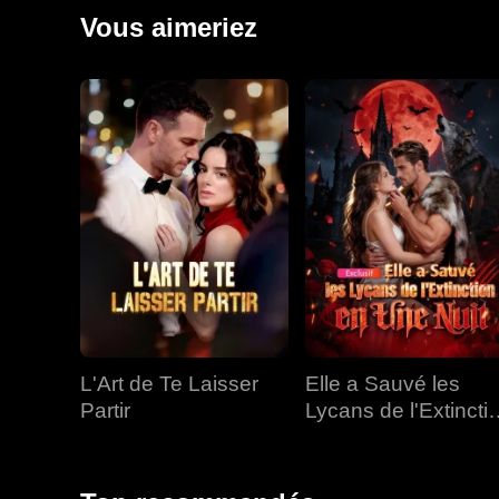
plus tard, Jonathan revient en tant que PDG avec sa n
Vous aimeriez
Jonathan lutte avec ses émotions, il découvre que Lil
peut-il renaître et trouveront-ils le chemin qui les ramè
L'Art de Te Laisser
Elle a Sauvé les
Partir
Lycans de l'Extincti
en Une Nuit