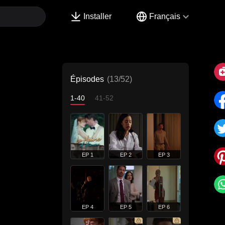
Installer
Français
Épisodes
(13/52)
1-40
41-52
EP 1
EP 2
EP 3
EP 4
EP 5
EP 6