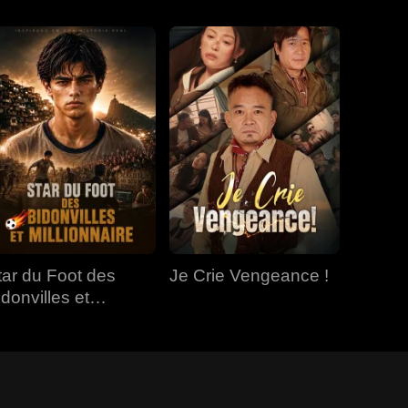
tar du Foot des
Je Crie Vengeance !
idonvilles et
illionnaire