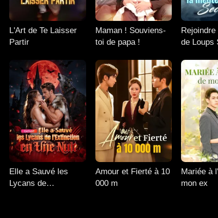
L'Art de Te Laisser
Maman ! Souviens-
Rejoindre
Partir
toi de papa !
de Loups 
Elle a Sauvé les
Amour et Fierté à 10
Mariée à l
Lycans de
000 m
mon ex
l'Extinction en Une
Nuit