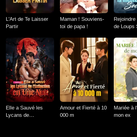
L'Art de Te Laisser
Maman ! Souviens-
Rejoindre
Partir
toi de papa !
de Loups 
Elle a Sauvé les
Amour et Fierté à 10
Mariée à l
Lycans de
000 m
mon ex
l'Extinction en Une
Nuit