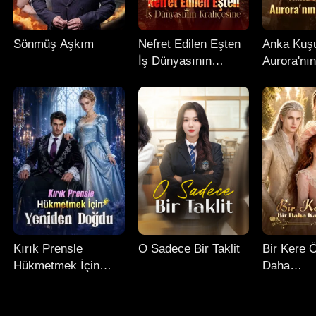
Sönmüş Aşkım
Nefret Edilen Eşten
Anka Kuşu
İş Dünyasının
Aurora'nın
Kraliçesine
Şafağı
Kırık Prensle
O Sadece Bir Taklit
Bir Kere Ö
Hükmetmek İçin
Daha
Yeniden Doğdu
Kaybetme