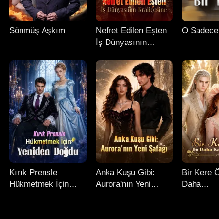
Sönmüş Aşkım
Nefret Edilen Eşten
O Sadece 
İş Dünyasının
Kraliçesine
Kırık Prensle
Anka Kuşu Gibi:
Bir Kere Ö
Hükmetmek İçin
Aurora'nın Yeni
Daha
Yeniden Doğdu
Şafağı
Kaybetme