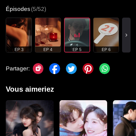
Épisodes
(5/52)
EP 3
EP 4
EP 5
EP 6
Partager:
Vous aimeriez