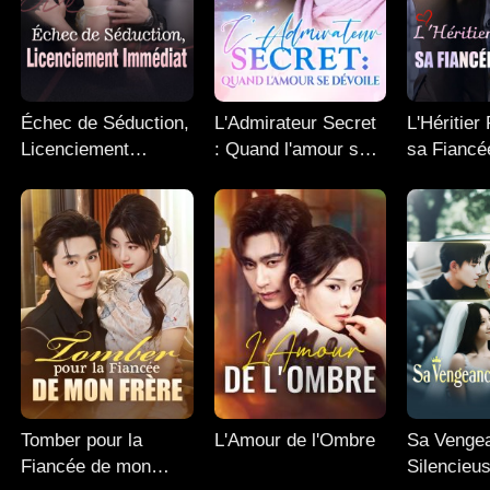
Échec de Séduction,
L'Admirateur Secret
L'Héritier
Licenciement
: Quand l'amour se
sa Fiancé
Immédiat
dévoile
Réticente
Tomber pour la
L'Amour de l'Ombre
Sa Venge
Fiancée de mon
Silencieu