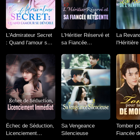
L'Admirateur Secret
L'Héritier Réservé et
La Revan
: Quand l'amour se
sa Fiancée
l'Héritièr
dévoile
Réticente
Échec de Séduction,
Sa Vengeance
Tomber po
Licenciement
Silencieuse
Fiancée 