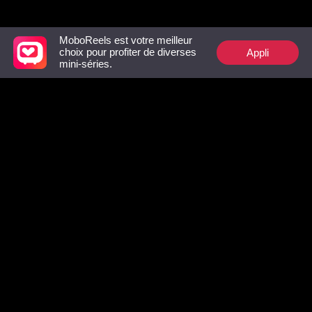
dévoile
Frère
MoboReels est votre meilleur
Top recommandés
Appli
choix pour profiter de diverses
mini-séries.
De Retour, plus
La Moche revient en
Triplés Se
Sexy, avec les
tant que Luna
Seconde 
Jumelles du
avec mon
Seigneur
Milliardair