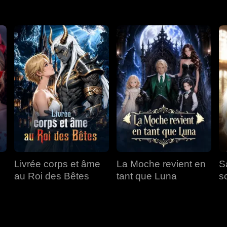
Livrée corps et âme
La Moche revient en
S
au Roi des Bêtes
tant que Luna
s