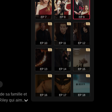
EP 7
EP 8
EP 9
EP 10
EP 11
EP 12
EP 13
EP 14
EP 15
de sa famille et
EP 16
EP 17
EP 18
Riley qui aimait
, Vincent