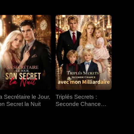
EP 31
EP 32
EP 33
EP 34
EP 35
EP 36
EP 37
EP 38
EP 39
EP 40
a Secrétaire le Jour,
Triplés Secrets :
on Secret la Nuit
Seconde Chance
avec mon Milliardaire