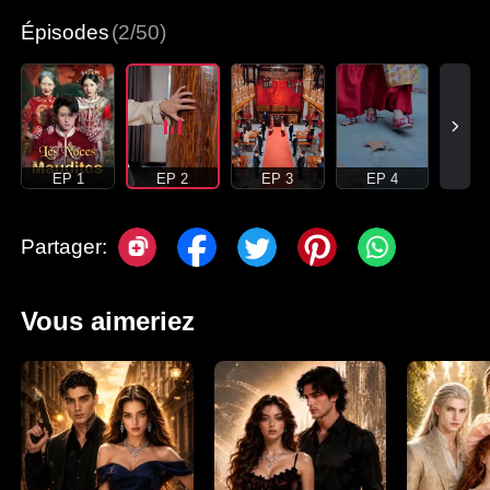
Épisodes
(2/50)
EP 1
EP 2
EP 3
EP 4
Partager:
Vous aimeriez