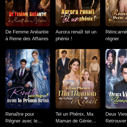
De Femme Anéantie
Aurora renaît tel un
Réincarné
à Reine des Affaires
phénix !
régner
Renaître pour
Tel un Phénix, Ma
Deux Vies
Régner avec le
Maman de Génie
Retrouver