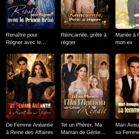
Renaître pour
Réincarnée, prête à
Mariée à l
Régner avec le
régner
mon ex
Prince Brisé
De Femme Anéantie
Tel un Phénix, Ma
Mari Aveu
à Reine des Affaires
Maman de Génie
sa Femme