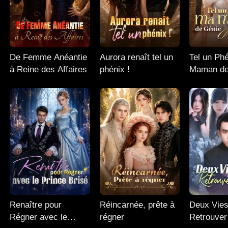
De Femme Anéantie
Aurora renaît tel un
Tel un Ph
à Reine des Affaires
phénix !
Maman de
Renaît
Renaître pour
Réincarnée, prête à
Deux Vies
Régner avec le
régner
Retrouver