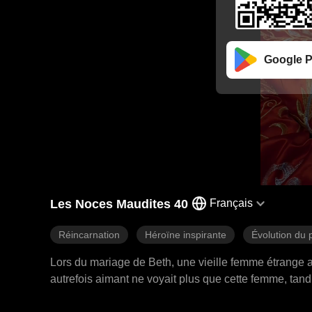
Google P
Les Noces Maudites 40
Français
Réincarnation
Héroïne inspirante
Évolution du
Lors du mariage de Beth, une vieille femme étrange app
autrefois aimant ne voyait plus que cette femme, tan
en crachant du sang. Ressuscitée, Beth avança avec 