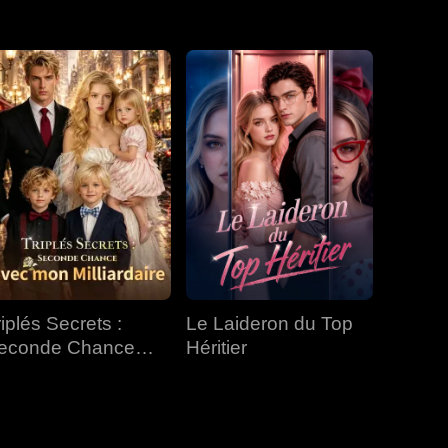
EP 31
EP 32
EP 33
EP 34
EP 35
EP 36
EP 37
EP 38
EP 39
EP 40
riplés Secrets :
Le Laideron du Top
econde Chance
Héritier
vec mon Milliardaire