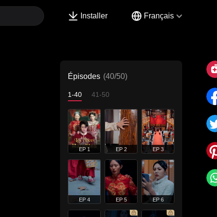
Installer
Français
Épisodes
(40/50)
1-40
41-50
EP 1
EP 2
EP 3
EP 4
EP 5
EP 6