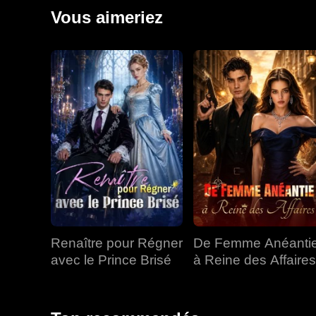
efforts, les événements suivirent obstinément leur cour
Vous aimeriez
découvrir les origines de la vieille femme. Leur déc
cruel.
Renaître pour Régner
De Femme Anéanti
avec le Prince Brisé
à Reine des Affaires