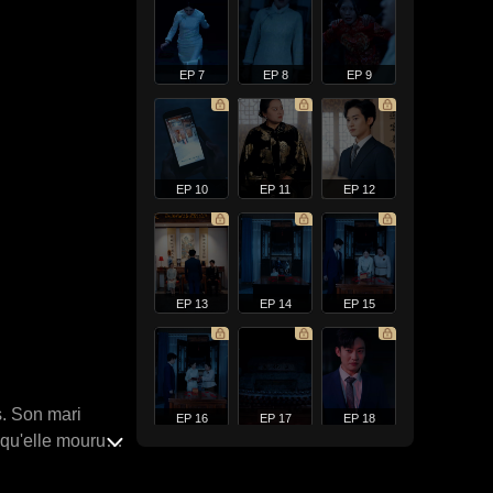
EP 7
EP 8
EP 9
EP 10
EP 11
EP 12
EP 13
EP 14
EP 15
s. Son mari
EP 16
EP 17
EP 18
 qu'elle mourut
ré tous ses