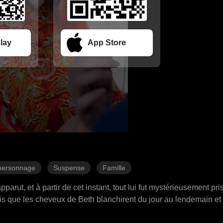
lay
App Store
 personnage
Suspense
Famille
arut, et à partir de cet instant, tout lui fut mystérieusement pri
dis que les cheveux de Beth blanchirent du jour au lendemain et
une extrême prudence, jurant de tout empêcher. Pourtant, malg