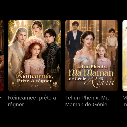
s antérieur. Pour modifier le destin, elle s'allia à son secrétaire
ouverte choqua tout le monde. Sous ce mariage sanglant se cacha
e
Réincarnée, prête à
Tel un Phénix, Ma
M
régner
Maman de Génie
m
Renaît