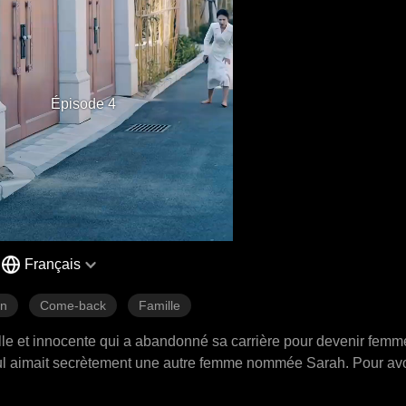
Épisode 4
Français
on
Come-back
Famille
tille et innocente qui a abandonné sa carrière pour devenir femme
Saul aimait secrètement une autre femme nommée Sarah. Pour av
tres humains qui ont enlevé et tué Dorothy, la fille de sept ans d