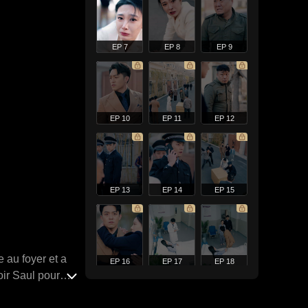
EP 7
EP 8
EP 9
EP 10
EP 11
EP 12
EP 13
EP 14
EP 15
 au foyer et a
EP 16
EP 17
EP 18
oir Saul pour
'Emily. Ayant