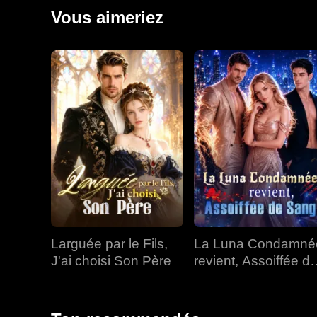
une seconde chance et renaissance le jour où sa fill
Vous aimeriez
famille.
Larguée par le Fils,
La Luna Condamné
J'ai choisi Son Père
revient, Assoiffée d
Sang