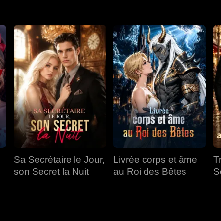
Sa Secrétaire le Jour,
Livrée corps et âme
T
son Secret la Nuit
au Roi des Bêtes
S
a