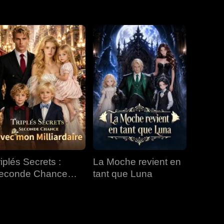
EP 31
EP 32
EP 33
EP 34
EP 35
riplés Secrets :
La Moche revient en
econde Chance
tant que Luna
vec mon Milliardaire