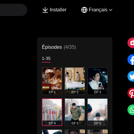
Installer
Français
Épisodes
(4/35)
1-35
EP 1
EP 2
EP 3
EP 4
EP 5
EP 6