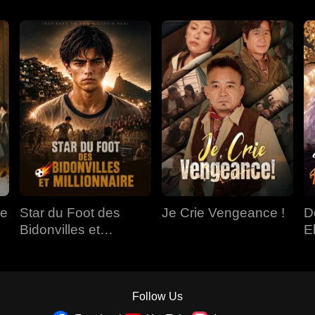
de
Star du Foot des
Je Crie Vengeance !
D
Bidonvilles et
E
Millionnaire
Follow Us