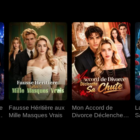
e a été enlevée, Emily est maintenant déterminée à changer le d
e
Fausse Héritière aux
Mon Accord de
L
e
Mille Masques Vrais
Divorce Déclenche
Sa
Sa Chute
A