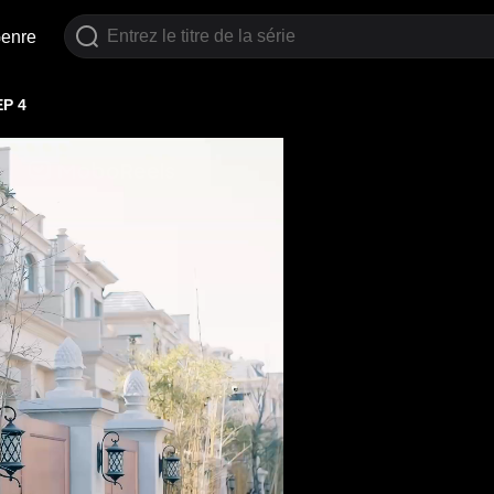
enre
EP 4