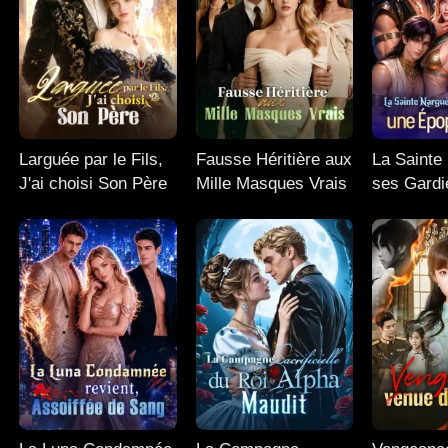
Larguée par le Fils,
Fausse Héritière aux
La Sainte
J'ai choisi Son Père
Mille Masques Vrais
ses Gardi
Épopée du