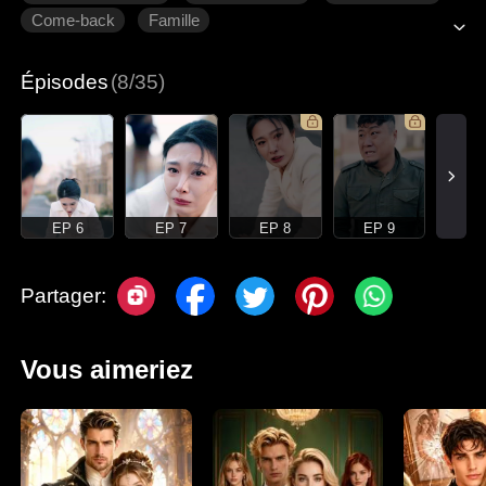
Come-back
Famille
Épisodes
(8/35)
EP 6
EP 7
EP 8
EP 9
Partager:
Vous aimeriez