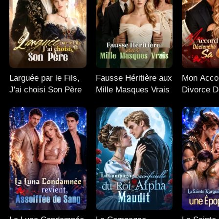
Larguée par le Fils,
Fausse Héritière aux
Mon Acco
J'ai choisi Son Père
Mille Masques Vrais
Divorce D
Sa Chute