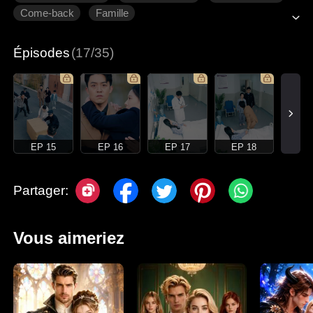
Come-back
Famille
Épisodes
(17/35)
EP 15
EP 16
EP 17
EP 18
Partager:
Vous aimeriez