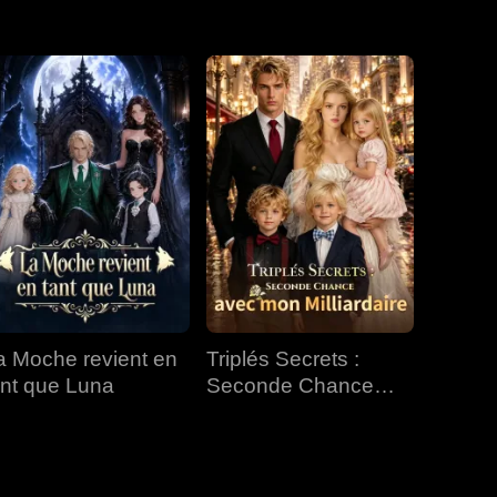
EP 31
EP 32
EP 33
EP 34
EP 35
EP 36
EP 37
EP 38
EP 39
EP 40
a Moche revient en
Triplés Secrets :
ant que Luna
Seconde Chance
avec mon Milliardaire