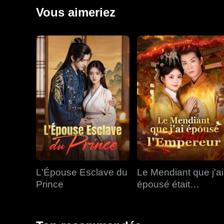
reine et des autres consorts, sa relation avec Julian 
Vous aimeriez
de ses fils fut dévoilé lors du banquet du sixième anni
L'Épouse Esclave du
Le Mendiant que j'ai
Prince
épousé était
l'Empereur