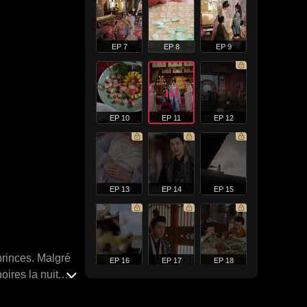
EP 7
EP 8
EP 9
EP 10
EP 11
EP 12
EP 13
EP 14
EP 15
princes. Malgré
EP 16
EP 17
EP 18
ires la nuit.
trigues de la