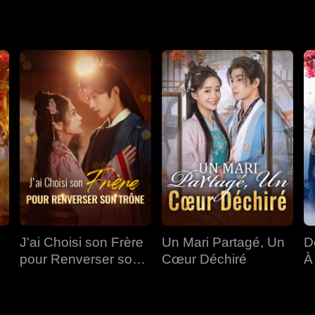
s'effritait également en raison de malentendus croissants. Finale
versaire du prince héritier.
J'ai Choisi son Frère
Un Mari Partagé, Un
D
pour Renverser son
Cœur Déchiré
À
Trône