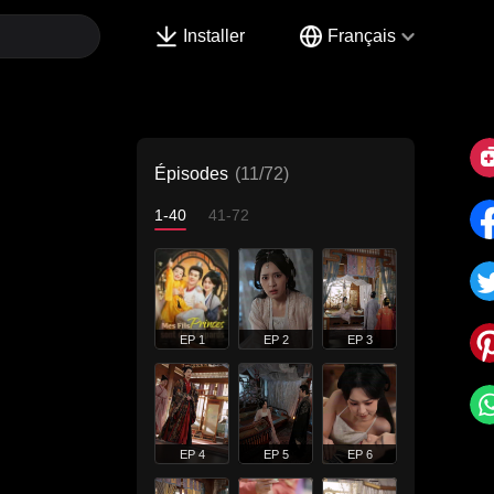
Installer
Français
Épisodes
(11/72)
1-40
41-72
EP 1
EP 2
EP 3
EP 4
EP 5
EP 6