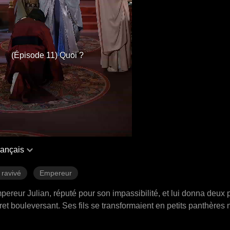
(Épisode 11) Quoi ?
rançais
 ravivé
Empereur
pereur Julian, réputé pour son impassibilité, et lui donna deux 
et bouleversant. Ses fils se transformaient en petits panthères no
t de cacher la vérité au sein du palais intrigant. À cause des in