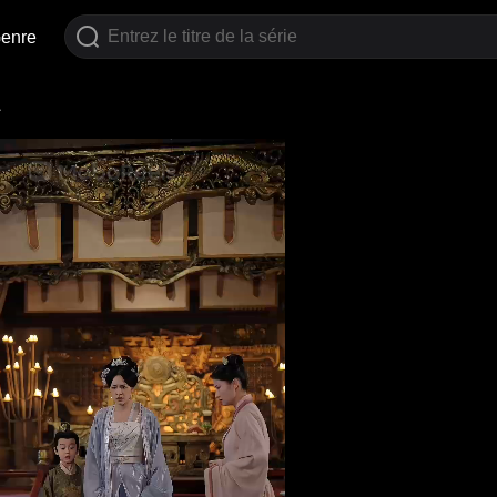
enre
1