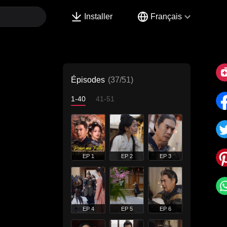
Installer
Français
Épisodes
(37/51)
1-40
41-51
EP 1
EP 2
EP 3
EP 4
EP 5
EP 6