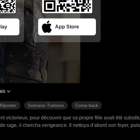
lay
App Store
ais
Riposter
Scénario-Trahison
Come-back
t victorieux, pour découvrir que sa propre fille avait été substi
de rage, il chercha vengeance. Il nettoya d'abord son foyer, puis
 complot. Une tempête de vengeance paternelle, s'étendant de s