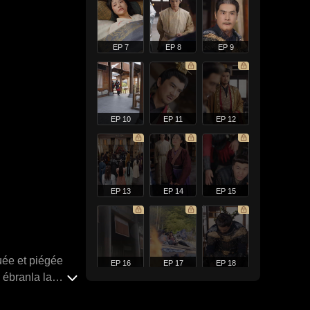
EP 7
EP 8
EP 9
EP 10
EP 11
EP 12
EP 13
EP 14
EP 15
tuée et piégée
EP 16
EP 17
EP 18
 ébranla la
a demeure au