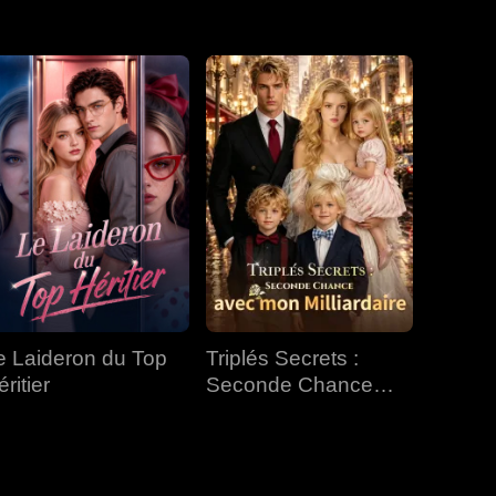
EP 31
EP 32
EP 33
EP 34
EP 35
EP 36
EP 37
EP 38
EP 39
EP 40
e Laideron du Top
Triplés Secrets :
ritier
Seconde Chance
avec mon Milliardaire