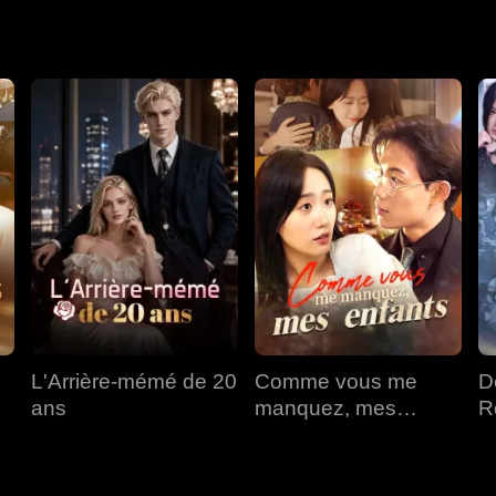
L'Arrière-mémé de 20
Comme vous me
D
ans
manquez, mes
R
enfants
F