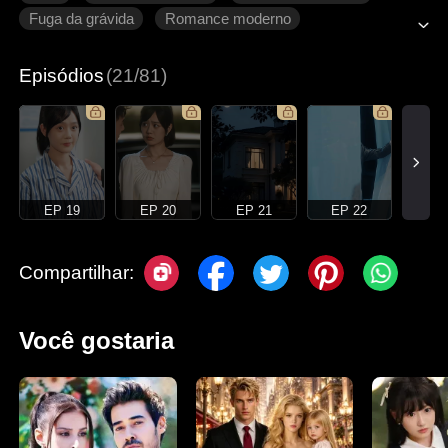
Fuga da grávida
Romance moderno
Episódios
(21/81)
EP 19
EP 20
EP 21
EP 22
Compartilhar:
Você gostaria