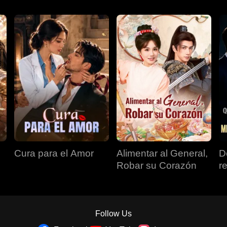
Cura para el Amor
Alimentar al General,
D
Robar su Corazón
r
s
r
c
ri
Follow Us