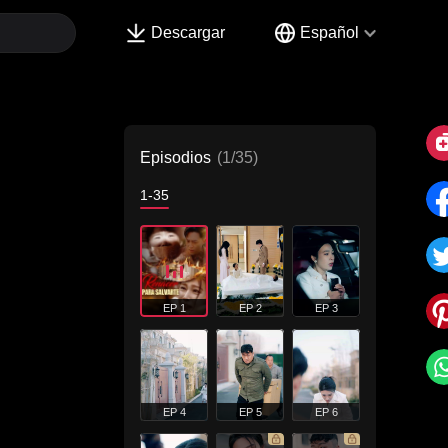
Descargar
Español
Episodios
(1/35)
1-35
EP 1
EP 2
EP 3
EP 4
EP 5
EP 6