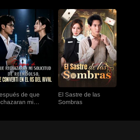
espués de que
El Sastre de las
echazaran mi
Sombras
olicitud de
eembolso, me
onvertí en el as del
val