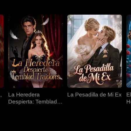
,
La Heredera
La Pesadilla de Mi Ex
E
Despierta: Temblad
H
Traidores
O