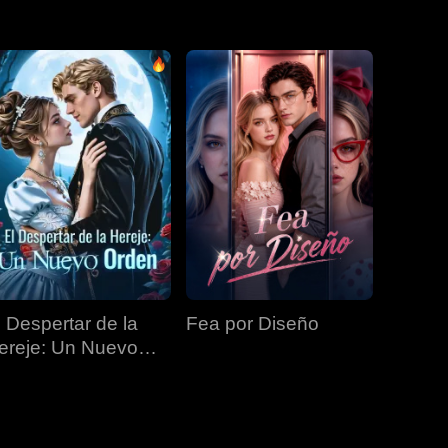
EP 31
EP 32
EP 33
EP 34
EP 35
l Despertar de la
Fea por Diseño
ereje: Un Nuevo
rden