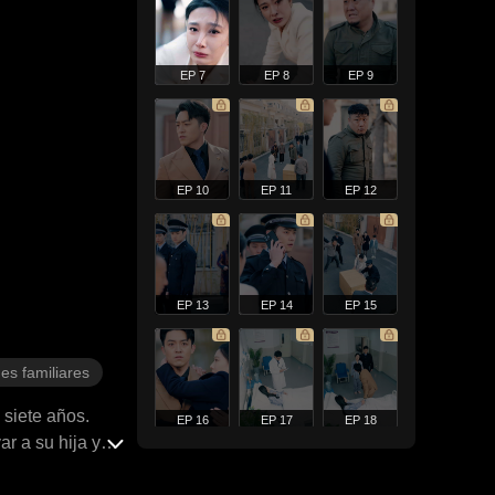
EP 7
EP 8
EP 9
EP 10
EP 11
EP 12
EP 13
EP 14
EP 15
es familiares
 siete años.
EP 16
EP 17
EP 18
ar a su hija y