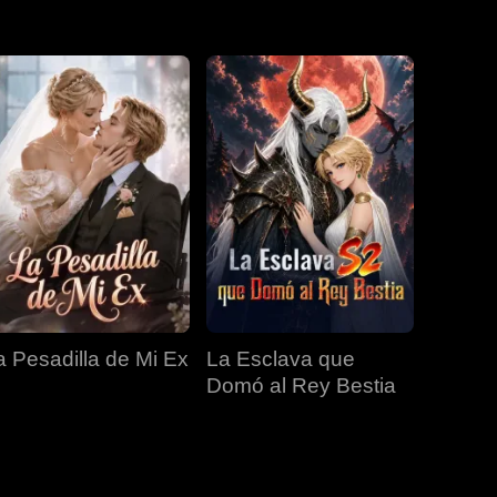
EP 31
EP 32
EP 33
EP 34
EP 35
a Pesadilla de Mi Ex
La Esclava que
Domó al Rey Bestia