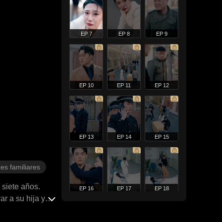
EP 7
EP 8
EP 9
EP 10
EP 11
EP 12
EP 13
EP 14
EP 15
es familiares
 siete años.
EP 16
EP 17
EP 18
ar a su hija y