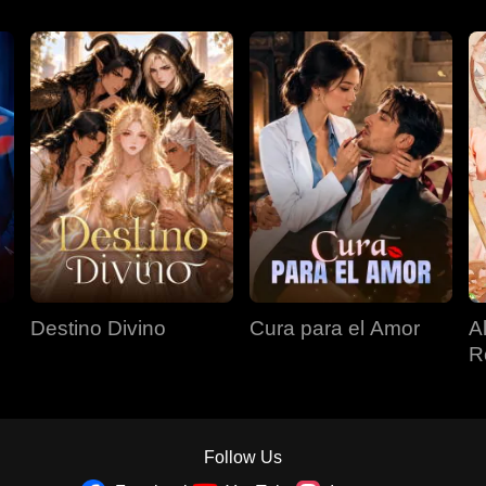
Destino Divino
Cura para el Amor
A
R
Follow Us