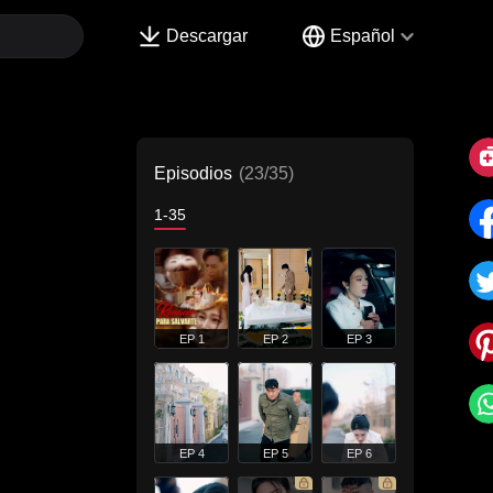
Descargar
Español
Episodios
(23/35)
1-35
EP 1
EP 2
EP 3
EP 4
EP 5
EP 6