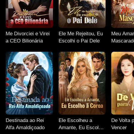
Me Divorciei e Virei
Ele Me Rejeitou, Eu
Meu Aman
a CEO Bilionária
Escolhi o Pai Dele
Mascarad
Destinada ao Rei
Ele Escolheu a
De Volta 
Alfa Amaldiçoado
Amante, Eu Escolho
Vencer