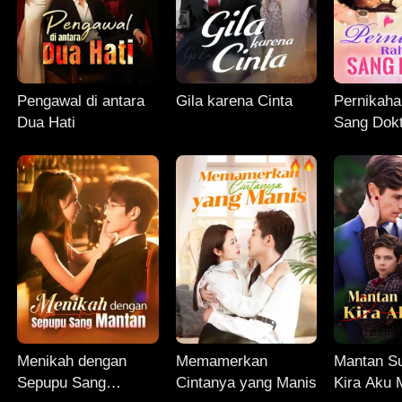
Pengawal di antara
Gila karena Cinta
Pernikaha
Dua Hati
Sang Dok
Menikah dengan
Memamerkan
Mantan S
Sepupu Sang
Cintanya yang Manis
Kira Aku 