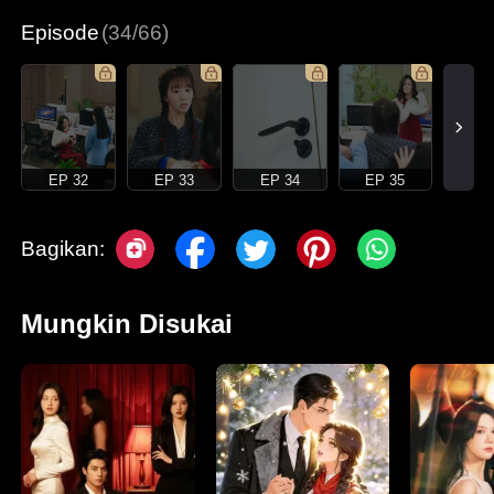
Episode
(34/66)
EP 32
EP 33
EP 34
EP 35
Bagikan:
Mungkin Disukai