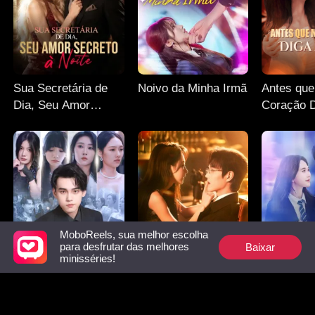
Sua Secretária de
Noivo da Minha Irmã
Antes qu
Dia, Seu Amor
Coração 
Secreto à Noite
MoboReels, sua melhor escolha
Baixar
para desfrutar das melhores
minisséries!
Renasci Após
Noite Ardente
Quando V
Romper Com Minha
Perdeu