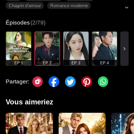
Chagrin d'amour
Romance moderne
Épisodes
(2/79)
EP 1
EP 2
EP 3
EP 4
Partager:
Vous aimeriez