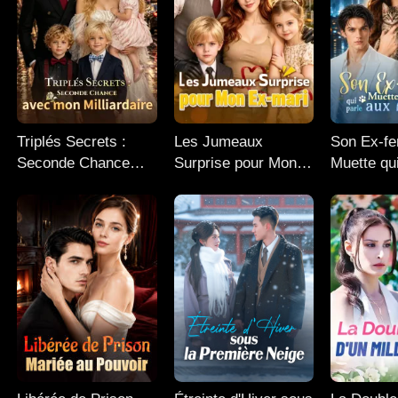
Triplés Secrets :
Les Jumeaux
Son Ex-f
Seconde Chance
Surprise pour Mon
Muette qu
avec mon
Ex-mari
Animaux
Milliardaire