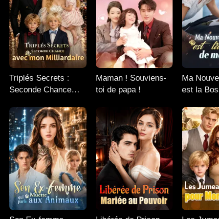
Triplés Secrets :
Maman ! Souviens-
Ma Nouve
Seconde Chance
toi de papa !
est la Bo
avec mon
Ex
Milliardaire