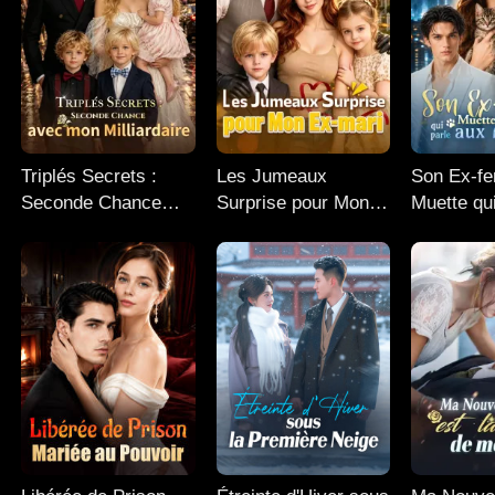
Triplés Secrets :
Les Jumeaux
Son Ex-f
Seconde Chance
Surprise pour Mon
Muette qu
avec mon
Ex-mari
Animaux
Milliardaire