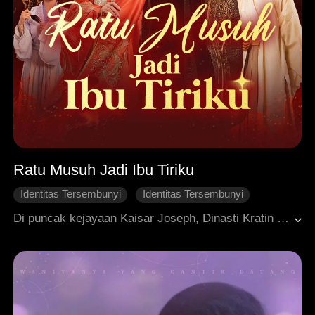
Ratu Musuh Jadi Ibu Tiriku
Identitas Tersembunyi
Identitas Tersembunyi
Kaisar
Kerajaan
Intrik Istana
Di puncak kejayaan Kaisar Joseph, Dinasti Kratin berjaya menaklukkan seluruh negeri dan berkuasa tanpa tanding, memaksa negara-negara tetangga tunduk. Namun, obsesinya pada kekuasaan justru membuatnya mengabaikan sang permaisuri hingga akhirnya wafat. Hancur oleh rasa kehilangan, Joseph turun takhta dan mengasingkan diri bersama putranya. Takdir pun berbalik ketika Kaylee, Sang Ratu Gligow, yang sedang melarikan diri, tanpa sengaja menemui gubuknya. Semalam penuh gairah yang tak terduga itu pun meruntuhkan kedamaian yang telah Joseph peroleh dengan susah payah.
Cinta Satu Malam
Mengejar Suami