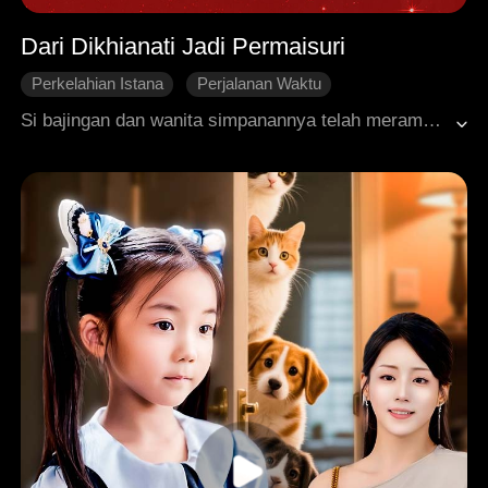
Dari Dikhianati Jadi Permaisuri
Perkelahian Istana
Perjalanan Waktu
Berpusat pada Perempuan
Roman Sejarah
Si bajingan dan wanita simpanannya telah merampas segalanya dari dirinya. Setelah terlahir kembali, dia buang si bebal itu dan memilih menikahi putra mahkota yang kabarnya sakit parah. Semua orang menyangka dia akan segera menjadi janda muda. Namun, lihatlah! Pria berwibawa dan tampan luar biasa yang muncul itu... bukankah wajahnya persis seperti sang putra mahkota yang lumpuh itu?
Putra Mahkota