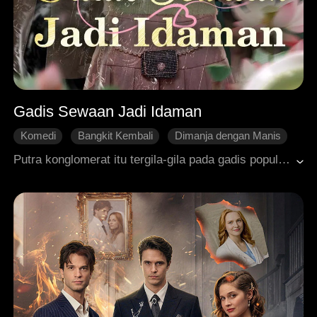
Gadis Sewaan Jadi Idaman
Komedi
Bangkit Kembali
Dimanja dengan Manis
Roman Modern
Balas Dendam
Putra konglomerat itu tergila-gila pada gadis populer nan licik di sekolah. Untuk mengatasi hal ini, sang taipan mencari wanita manipulatif berwajah malaikat bernama Alexa untuk dijadikan menantu idaman. Alasannya sederhana: kalau putra mereka memang menyukai tipe gadis seperti itu, akan mereka carikan versi yang lebih powerful. Alexa dengan senang hati menerima tugas menyelamatkan pewaris mabuk cinta itu, karena imbalannya terlalu menggiurkan untuk ditolak. Tapi siapa sangka, lawan yang harus dihadapinya tak lain adalah adik tirinya sendiri.
Cinta Tumbuh Perlahan