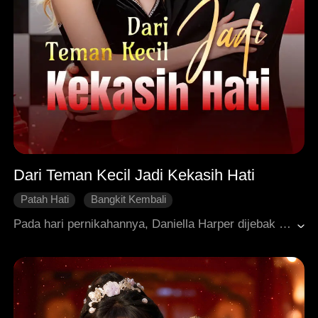
Dari Teman Kecil Jadi Kekasih Hati
Patah Hati
Bangkit Kembali
Berpusat pada Perempuan
Identitas Tersembunyi
Pada hari pernikahannya, Daniella Harper dijebak oleh saudari tirinya, Joyce, dengan tuduhan pembakaran. Suaminya, Alexander, memihak Joyce dan terus-menerus mempermalukannya. Dengan hati yang terluka, Daniella dengan tegas menceraikan Alexander, lalu menyingkap jati dirinya yang sesungguhnya sebagai CEO sebuah merek mewah ternama. Dia membongkar seluruh kebenaran dan melancarkan aksi kebangkitan yang gemilang. Mereka yang dulu meremehkannya kini menuai apa yang mereka tabur, sementara hubungan Daniella dengan Cedric Phillips, mantan teman sekelasnya, diam-diam mulai bersemi.
Roman Modern