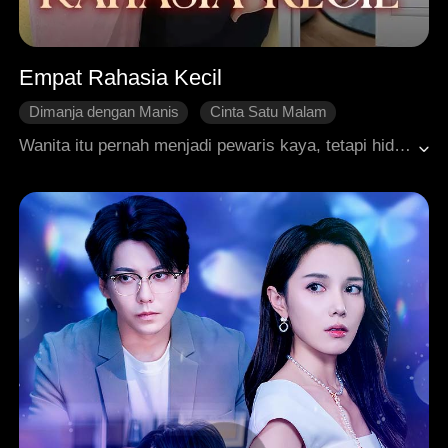
Empat Rahasia Kecil
Dimanja dengan Manis
Cinta Satu Malam
Pengkhianatan
Roman Modern
Wanita itu pernah menjadi pewaris kaya, tetapi hidupnya berubah secara dramatis ketika orang tuanya koma setelah kecelakaan dan tunangannya berselingkuh. Secara kebetulan, dia hamil anak seorang pria tetapi secara keliru percaya ayahnya adalah orang lain. Bertahun-tahun kemudian, dia kembali dengan anaknya dan bertemu lagi dengan pria itu, menjadi bawahannya. Tidak menyadari bahwa bosnya adalah ayah kandung dari anaknya, serangkaian kesalahpahaman terjadi, membawa mereka lebih dekat. Akhirnya, kebenaran terungkap, menyelesaikan kesalahpahaman mereka dan membiarkan kasih berkembang, yang berpuncak pada keluarga yang bersukacita.