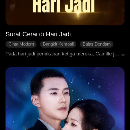
Surat Cerai di Hari Jadi
Cinta Modern
Bangkit Kembali
Balas Dendam
Berpusat pada Perempuan
Perceraian
Pada hari jadi pernikahan ketiga mereka, Camille justru menerima surat cerai dari suaminya, Stefan. Lebih buruk lagi, cinta sejati sang suami ternyata adalah Rose, saudari angkat yang selama ini paling dia sayangi. Selama bertahun-tahun, Rose diam-diam memanipulasi dan menjebaknya, merenggut keluarga, cinta, dan seluruh hidupnya. Bahkan setelah Camille pergi dengan putus asa, Rose masih tega menyewa orang untuk membunuhnya. Semua orang mengira Camille telah tiada, sampai seorang wanita misterius bernama Victoria menyelamatkan, mengadopsi, lalu mendidiknya menjadi penerus yang sesungguhnya. Kini, Camille siap membalas dendam lamanya dan membangun kerajaan bisnisnya sendiri.