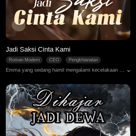
Jadi Saksi Cinta Kami
Roman Modern
CEO
Pengkhianatan
Balas Dendam
Dimanja dengan Manis
Emma yang sedang hamil mengalami kecelakaan dan meminta tolong pada tunangannya, Nathan. Namun, Nathan justru pergi meninggalkannya karena takut cinta pertamanya tidak tahan melihat pemandangan berdarah. Setelah kehilangan anak, Emma kembali dihantam oleh Nathan yang menyabotase kariernya dan selalu memihak Ella. Bahkan, karena merasa kasihan pada Ella, Nathan memaksa Emma untuk menyerahkan kamarnya. Kedinginan hati Nathan akhirnya menyadarkan Emma. Dengan tegas, Emma pergi meninggalkannya dan menerima lamaran Dean, pria yang dijodohkan dengannya sejak kecil. Sementara itu, di lokasi pernikahan, Nathan yang begitu percaya diri justru syok menemukan Emma menghilang. Saat dia menyuruh bawahannya untuk mencari Emma, dia malah menyaksikan Emma sedang menikah dengan Dean. Nathan tidak percaya bahwa Emma benar-benar pergi darinya, dan dimulailah usahanya yang mati-matian untuk merebut kembali sang mantan kekasih.