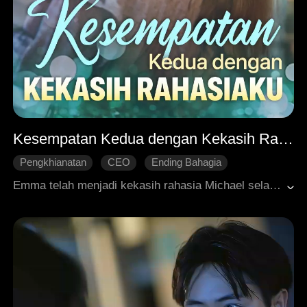
Kesempatan Kedua dengan Kekasih Rahasiaku
Pengkhianatan
CEO
Ending Bahagia
Roman Modern
Emma telah menjadi kekasih rahasia Michael selama lima tahun. Terlepas dari kepatuhannya selama waktu itu, dia tidak bisa membuat pria itu menganggapnya serius. Ketika bertunangan, Michael meninggalkannya. Yang menambah kekacauan, dokternya memberitahunya bahwa dia menderita gagal jantung stadium akhir dengan hanya tiga bulan tersisa untuk hidup. Meskipun dia ingin diam-diam menjalani sisa hidupnya, itu menjadi sulit karena keterikatan empat orang, termasuk tunangan Michael, Ashton yang menginginkannya, Tuan X yang melindunginya, dan mantan pacarnya.