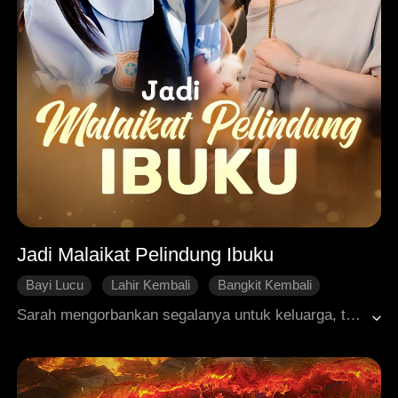
Jadi Malaikat Pelindung Ibuku
Bayi Lucu
Lahir Kembali
Bangkit Kembali
Ikatan Keluarga
Dimanja dengan Manis
Sarah mengorbankan segalanya untuk keluarga, tapi dibalas dengan pengkhianatan. Setelah dia dan putri kecilnya Lindsey diusir, Sarah tewas karena kerja paksa. Demi biaya pemakaman ibunya, Lindsey menghadiri pesta pernikahan ayahnya, di sana dia dihina habis-habisan hingga nyawanya melayang bersama anjing kesayangannya. Namun, Lindsey kemudian secara ajaib terlahir kembali setahun ke masa lalu. Dengan memori masa depannya, dia membantu Sarah melihat kebenaran tepat waktu, mengubah nasib, dan meraih kebahagiaan bersama Terrence.
Roman Modern