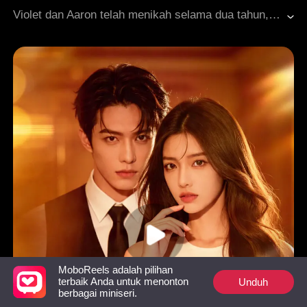
White Moonlight
Balas Dendam
Penyesalan
Violet dan Aaron telah menikah selama dua tahun, tapi hubungan mereka perlahan renggang karena Audrey, teman dekat ibu Aaron yang diam-diam menyimpan perasaan kepada Aaron. Audrey terus memprovokasi Violet, mendorongnya hingga akhirnya sadar dan mengajukan gugatan cerai. Namun, Aaron menganggap Violet hanya bersikap tidak masuk akal. Belakangan, saat Violet kembali berkarier, Aaron baru mengetahui identitas aslinya: ternyata Violet adalah seorang dokter andrologi papan atas. Dipenuhi penyesalan, Aaron berusaha memenangkan hati Violet kembali, sampai melacaknya ke tempat kerjanya. Di sana, saat Violet bersiap menemui pasien, dia mendongak dan berkata, "Oh, Pak Aaron... kamu ke sini juga karena ada masalah di bawah?"
Roman Modern
MoboReels adalah pilihan
Unduh
terbaik Anda untuk menonton
berbagai miniseri.