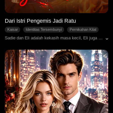
Dari Istri Pengemis Jadi Ratu
Kaisar
Identitas Tersembunyi
Pernikahan Kilat
Perkelahian Istana
Cinta Setelah Menikah
Sadie dan Eli adalah kekasih masa kecil, Eli juga berjanji akan menikahinya setelah sukses. Namun, di tengah keyakinan itu, Piper, putri menteri yang sombong, justru mencemooh status rendah Sadie dan bersikeras bahwa Eli akan menjadi miliknya. Hancur hati karena merasa dikhianati, Sadie pun mengambil keputusan nekat: menikahi seorang pengemis di pinggir jalan. Meski penuh cibiran, dia berani menghadapinya demi membangun kehidupan bersama pria itu. Yang tak pernah dia duga, pengemis yang setia mendampinginya itu ternyata adalah kaisar yang menyamar.
Roman Sejarah