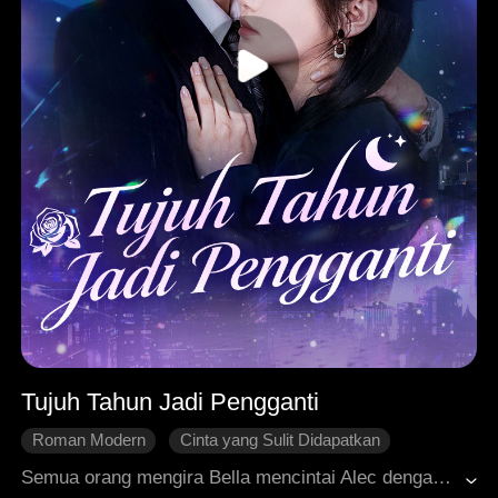
Tujuh Tahun Jadi Pengganti
Roman Modern
Cinta yang Sulit Didapatkan
Patah Hati
Perkembangan Karakter
CEO
Semua orang mengira Bella mencintai Alec dengan tulus karena dia sering melindunginya dari bahaya dan rela menjadi sekretaris setianya. Namun, Bella hanya mendekatinya dengan menganggapnya sebagai pengganti Dean, kekasihnya yang telah tiada, dan untuk menepati wasiat terakhir Dean: merawat Alec selama tujuh tahun. Selama bertahun-tahun itu, Alec hanya diam saat Emma tanpa henti mempermalukan dan menyakiti Bella. Bella berulang kali mempertaruhkan nyawanya demi Alec dari balapan maut hingga lompatan parasut. Namun, saat Alec akhirnya menyadari perasaannya, Bella sudah lama lelah karena kecewa dan bertekad untuk pergi.