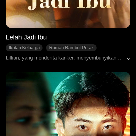
Lelah Jadi Ibu
Ikatan Keluarga
Roman Rambut Perak
Identitas Tersembunyi
Pemisahan Keluarga
CEO
Lillian, yang menderita kanker, menyembunyikan penyakitnya dan bekerja keras setiap hari di rumah putranya, Michael. Ketika akhirnya dia mengumpulkan keberanian untuk menikah lagi dengan Wesley, pria yang diam-diam mencintainya selama 30 tahun, putra dan menantunya melakukan segala cara untuk menghentikannya, bahkan mempermalukannya di depan umum hingga dia batuk darah dan jatuh pingsan. Tidak lama setelah kejadian itu, identitas sebenarnya Wesley terungkap: dia adalah pendiri sebuah perusahaan bernilai miliaran dolar. Menghadapi segala tipu muslihat putranya, mulai dari penipuan klaim asuransi hingga pernikahan paksa, Lillian merasa sangat kecewa dan memutuskan untuk menjalani hidup untuk dirinya sendiri. Pada akhirnya, operasinya berhasil, dan dia menghabiskan sisa hidupnya dengan damai bersama Wesley.