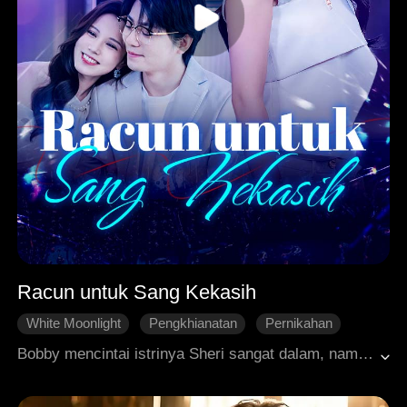
Racun untuk Sang Kekasih
White Moonlight
Pengkhianatan
Pernikahan
Penyesalan
Cinta Modern
Bobby mencintai istrinya Sheri sangat dalam, namun dia ditipu Sheri untuk meminum pil penghilang ingatan demi kekasih pertama sang wanita, tanpa sadar bahwa obat itu adalah ciptaan Bobby sendiri yang tidak memiliki penawar. Dengan hati yang hancur, Bobby menelan pil itu, menyaksikan kenangannya memudar sementara kekecewaannya pada Sheri berubah menjadi keputusasaan total, dan akhirnya dia pergi dengan tegas untuk fokus pada penelitian. Sheri terlambat menyesali perbuatannya setelah mengetahui kebenaran dan berusaha merebutnya kembali, sayangnya Bobby telah sepenuhnya melupakan cinta mereka akibat obat yang dirancangnya sendiri.