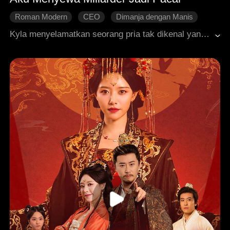
Roman Modern
CEO
Dimanja dengan Manis
Identitas Tersembunyi
Cinta Tumbuh Perlahan
Kyla menyelamatkan seorang pria tak dikenal yang terluka, karena mengira dialah yang menyebabkan lukanya. Saat dijodohkan paksa oleh bibinya, satu-satunya jalan adalah membujuk pria itu jadi pacar palsu. Tak disangka, pria itu ternyata adalah sang pewaris tunggal kerajaan bisnis dengan kekuatan tak terhingga! Namun saat dia sadar, sudah terlambat untuk kabur. Jebakan sang taipan telah mengurungnya sempurna dalam dunia yang tak pernah dia impikan.