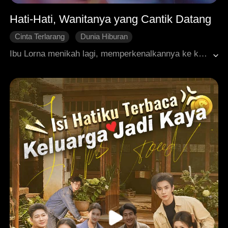
Hati-Hati, Wanitanya yang Cantik Datang
Cinta Terlarang
Dunia Hiburan
Cinta Tumbuh Perlahan
Ending Bahagia
Ibu Lorna menikah lagi, memperkenalkannya ke keluarga baru, di mana dia jatuh cinta dengan paman tirinya, Jeff. Tanpa sepengetahuan Lorna, Jeff membalas perasaannya. Saat Lorna mengejar karier di dunia hiburan, Jeff mendukungnya di sepanjang jalan, dan ikatan mereka semakin dalam sepanjang perjalanan ini.
Dimanja dengan Manis
Roman Modern