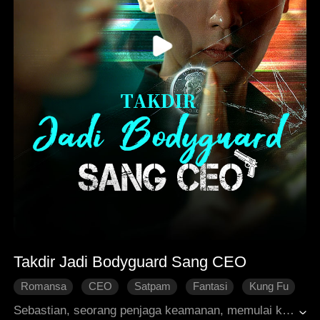
Takdir Jadi Bodyguard Sang CEO
Romansa
CEO
Satpam
Fantasi
Kung Fu
Perseteruan Keluarga
Cinta Modern
Sebastian, seorang penjaga keamanan, memulai kariernya dengan tanpa sengaja menyinggung Olivia, pewaris bisnis miliarder. Sebagai balasan, wanita itu menyelidikinya tanpa henti, didukung ancaman dari para pelamar kaya yang cemburu. Situasi ini membuat Sebastian semakin gelisah akan terbongkarnya identitas rahasianya. Namun, takdir justru mempertemukannya kembali dengan Olivia saat dia ditugaskan khusus untuk melindunginya. Betapa terkejutnya Sebastian saat menyadari wanita yang dijaganya adalah sahabat masa kecilnya yang hilang. Pengakuan ini pun membawa mereka pada kebenaran kelam di balik pembantaian keluarga Sebastian di masa lalu. Kini, setelah menjadi prajurit tak terkalahkan, Sebastian memulai misi balas dendam untuk menghukum setiap orang yang bertanggung jawab atas tragedi keluarganya.