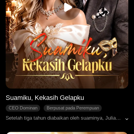
Suamiku, Kekasih Gelapku
CEO Dominan
Berpusat pada Perempuan
Cinta Satu Malam
Identitas Tersembunyi
Setelah tiga tahun diabaikan oleh suaminya, Julian, Katherine dibius dan dilecehkan secara seksual di sebuah pesta yang diatur oleh Eloise, adik Julian, sementara Julian hanya diam tak bertindak. Hancur hati, Katherine mengajukan gugatan cerai. Namun, pria malam itu ternyata Julian sendiri, dan tanpa sadar, Katherine memulai hubungan rahasia dengannya di bawah identitas misterius Tuan A. Seiring Katherine bertransformasi dari istri penurut yang terinjak menjadi sosok tangguh yang berani bangkit, Julian justru semakin terobsesi pada perempuan yang selama ini tak pernah dia lihat. Di antara skandal licik Louisa dan jerat Eloise, kebohongan dan gairah bertabrakan. Saat topeng Tuan A akhirnya tersingkap, runtuh pula seluruh dinding di antara mereka. Tak ada lagi rahasia, hanya mereka berdua.
Roman Modern