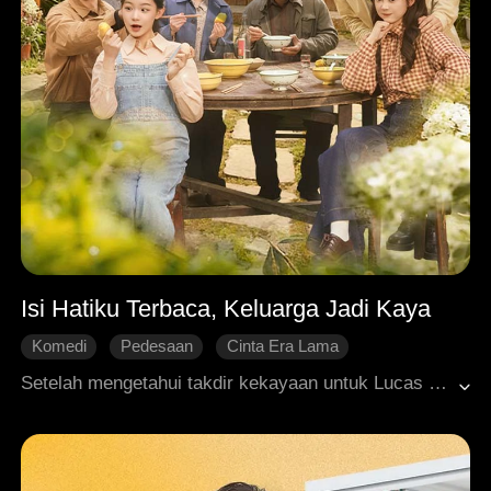
Isi Hatiku Terbaca, Keluarga Jadi Kaya
Komedi
Pedesaan
Cinta Era Lama
Perjalanan Waktu
Bangkit Kembali
Setelah mengetahui takdir kekayaan untuk Lucas dan kemiskinan untuk Henry dari isi hati Serenity, si tokoh antagonis dan juga istri Lucas, keluarga itu pun menyadari bahwa kesulitan mereka selama ini karena lebih memihak Henry dan mengabaikan Lucas. Mereka segera mengubah sikap, memanjakan Lucas dan memperlakukan Henry dengan buruk. Dalam semalam, keluarga itu menjadi kaya raya dengan sang ibu memimpin kamar dagang, sang ayah mendapatkan keberuntungan besar, dan anak sulung menjadi pengusaha sukses. Sementara Serenity dihormati sebagai pembawa keberuntungan keluarga dan disayangi sepenuhnya.