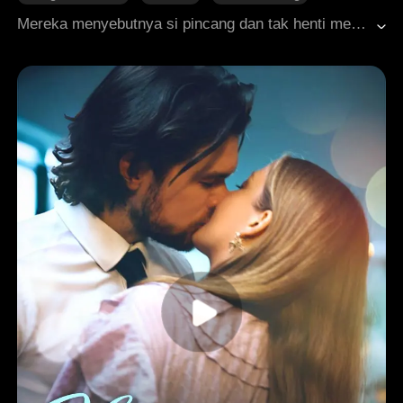
Perkembangan Karakter
Komik
Mereka menyebutnya si pincang dan tak henti menghinanya. Namun, Xander menyimpan satu rahasia, yaitu rasa sakitnya adalah sumber kekuatan dahsyatnya. Setiap luka yang diterima justru menjadikannya semakin kuat. Dia berjuang, dia menaklukkan, dan dia berkultivasi untuk menjadi dewa, semuanya demi menyelamatkan sang ayah dan menuntut balas.