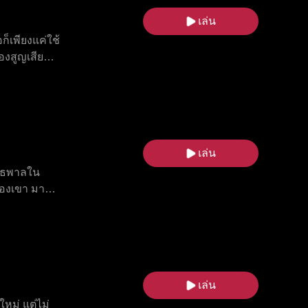
เล่น
็เพียงแค่ใช้
องสูญเสียลูก
ส แอลฟ่าอีก
กง ยังต้อง
ยงข้างเธอมา
เล่น
ันธพาลใน
องเขา มาร์
ยในรอบคัด
ี่อยากเห็น
เล่น
ใหม่ แต่ไม่