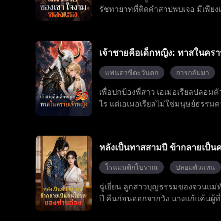
รัชทายาทที่ติดคำสาปพบเจอ มีเพียง
ปฏิเสธการเป็นนกร้องในกรง เธอสู้ด
และเชอร์รี่ และปลุกพลังหมาป่าที่
พันธมิตร เธอแข็งแกร่งขึ้นทุกครั้ง
เจ้าชายคือเด็กหญิง: ทาสในครา
แทรกซึมถึงใจกลางราชบัลลังก์
แฟนตาซีตะวันตก
การกลับมา
เพื่อปกป้องพี่สาว เอเมอเรียลปลอมตัว
ไร แต่เอเมอเรียลไม่ใช่มนุษย์ธรรมด
นอิไคสงบลงในขณะที่เขาอยู่ในอาการด
ริษยาคอยกลั่นแกล้งเธออยู่ตลอดเวล
หมกมุ่นอยู่กับพี่สาวของเธออย่างม
หลังเป็นทาสสามปี ข้ากลายเป็
และพยายามปกปิดตัวตนที่แท้จริงของ
ได้สำเร็จ
โรแมนติกโบราณ
ปลอมตัวแทน
ฉู่เยี่ยน ลูกสาวบุญธรรมของจวนแม่ท
ปี คืนก่อนออกจากวัง นางแก้แค้นผู้
กลางวัน แต่หลงใหลในเวลากลางคืน แต