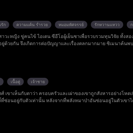
นรู้ว่า ตนเองคือคุณหนูตัวจริง นางล้างแค้นคนชั่ว ปกป้องท่านย่
พันธ์และรักกับฉินเช่อ ร่วมมือกันโค่นผู้อยู่เบื้องหลัง และได้รับควา
รัก
ความแค้น ร่ำรวย
หมอมหัศจรรย์
รักหวานแหวว
ก
าวะหญิง ขู่คนไข้ ไอเดน ซีอีโอผู้เย็นชาเพื่อรวบรวมทุนวิจัย ทั้งสอง
อยู่ด้วยกัน จึงเกิดการต่อปัญญาและเรื่องตลกมากมาย ซิเมนาค้นพ
ิษสะสมในร่างกาย จึงทุ่มเทรักษาเขาอย่างเต็มที่ แม้ในตอนแรก 
็ค่อย ๆ มีใจรักเธอ ในที่สุด ความสัมพันธ์เท็จของพวกเขา กลายเป
ไม่คาดคิด
เนื้อคู่
เจ้าชาย
ศ์ เขาเห็นกับตาว่า ครอบครัวและเผ่าของเขาถูกสังหารอย่างโหดเห
้ที่ซ่อนอยู่กับตัวเท่านั้น หลังจากที่พลังหมาป่าอันซ่อนอยู่ในตัวเขาได
กกำหนดไว้ของเขา แต่กลับถูกปฏิเสธต่อหน้าคนทั้งหลายเพราะเขามาจา
้สึกถึงสายสัมพันธ์เดียวกัน และพาเอลิอันไปยังเกาะพิพากษาแห่งราช
ขุนนางและกลอุบายของนักบวชหญิง วาเลเรีย และได้ค้นพบเบาะแส
ิดเผยว่า อาร์เธอร์และเจ้าชายออเรเลียนเป็นผู้อยู่เบื้องหลังการกบฏ