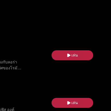
เล่น
ยงกับลอร่า
ฟิศของโรมัน
แดน บีบให้
ยาของโรมัน
น ท่ามกลาง
ขาเปิดเผย
ลุดพ้นจาก
เล่น
ฟัส องค์