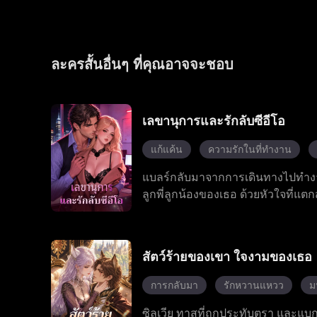
ละครสั้นอื่นๆ ที่คุณอาจจะชอบ
เลขานุการและรักลับซีอีโอ
แก้แค้น
ความรักในที่ทำงาน
แบลร์กลับมาจากการเดินทางไปทำงานเ
ลูกพี่ลูกน้องของเธอ ด้วยหัวใจที่แ
เจ้านายมหาเศรษฐีของเธอ ซึ่งนำไปสู่
แบลร์ยอมถอย พร้อมกับป้าที่ชอบบงก
เจสสิก้า ก็ปรากฏตัวขึ้นพร้อมกับข
สัตว์ร้ายของเขา ใจงามของเธอ
เรื่องราววุ่นวายเหล่านี้ โรมันคอยอ
ความโกหกทั้งหมด ด้วยการสนับสนุ
การกลับมา
รักหวานแหวว
ม
อดีตที่เป็นพิษ และในที่สุดโรมันก็ค
ซิลเวีย ทาสที่ถูกประทับตรา และแบก