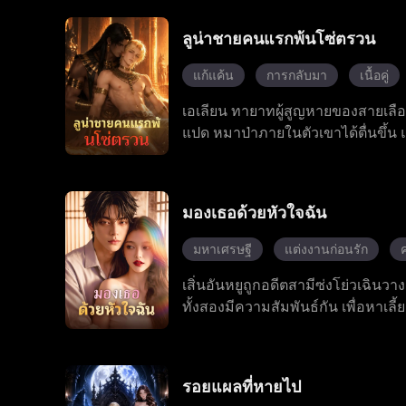
หลงใหลที่อันตรายที่สุดในชีวิตของเธ
ใหม่ในฐานะผู้หญิงของเจ้าพ่อมาเฟีย
ลูน่าชายคนแรกพ้นโซ่ตรวน
แก้แค้น
การกลับมา
เนื้อคู่
เอเลียน ทายาทผู้สูญหายของสายเลือดแ
แปด หมาป่าภายในตัวเขาได้ตื่นขึ้น แ
การต่อสู้ พลังที่แท้จริงของเอเลียนพ
ซึ้งบางอย่าง ระหว่างการฝ่าฟันบทท
ของตระกูลเขา ต้องเผชิญหน้ากับคู่แ
มองเธอด้วยหัวใจฉัน
คอยอยู่เคียงข้าง เขาได้ทำลายกฎโบรา
สู่การเป็นราชา เอเลียนได้เปลี่ยนแ
มหาเศรษฐี
แต่งงานก่อนรัก
เสิ่นอันหยูถูกอดีตสามีซ่งโย่วเฉิน
ทั้งสองมีความสัมพันธ์กัน เพื่อหาเลี
ทอดทิ้ง หลังแต่งงานกัน เสิ่นอันหยู
ที่เห็น เขาแกล้งตาบอดซ่อนตัวมาหลายป
ภายในตระกูลกู้ และเปิดเผยความจริง
รอยแผลที่หายไป
นอันหยูกับกู้เป่ยเฉินเปลี่ยนจากกา