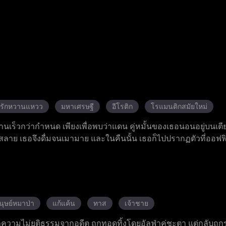
รักหวานแหวว
มหาเศรษฐี
อีโรติก
โรแมนติกสมัยใหม่
ร็วกว่ากำหนด เพียงเพื่อพบว่าแดน คู่หมั้นของเธอนอนอยู่บนเตี
ตกสลาย เธอจึงดื่มจนเมามาย และในคืนนั้น เธอก็ไปปรากฏตัวที่ออฟ
เรื่องราวความสัมพันธ์ลับ ๆ ในออฟฟิศ ลอร่าผู้ตั้งครรภ์กับลูกของ
าร พยายามทำให้เธอรู้สึกผิดเพื่อกลับไปหาแดนอีกครั้ง อดีตภรร
้อเรียกร้องมากมาย ในขณะที่แดนยังคงตามรังควานเธอไม่หยุดหย่อ
ยู่เคียงข้างและสนับสนุนเธอเสมอ และในงานเลี้ยงมื้อค่ำครอบครัว เ
นจากพี่สาวสองคน และการปกป้องอย่างเข้มแข็งจากโรมัน แบลร์ห
นุษย์หมาป่า
แก้แค้น
ทาส
เจ้าชาย
ุกเข่าขอแต่งงานกับเธอ
ความไม่ยุติธรรมจากอดีต ถูกทอดทิ้งโดยอัลฟ่าคู่ชะตา แต่กลับถูกรู