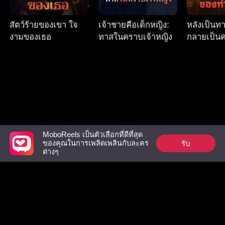
สัตว์ร้ายของเขา ใจ
เจ้าชายคือเด็กหญิง:
หลังเป็นท
งามของเธอ
ทาสในคราบเจ้าหญิง
กลายเป็น
ของท่านอ๋
MoboReels เป็นตัวเลือกที่ดีที่สุด
รับ
ของคุณในการเพลิดเพลินกับละคร
Follow Us
ต่างๆ
Facebook
YouTube
Instagram
ข้อกำหนดการใช้งาน
|
นโยบายความเป็นส่วนตัว
|
ติดต่อเรา
© 2018-now CHANGDU (HK) TECHNOLOGY LIMITED