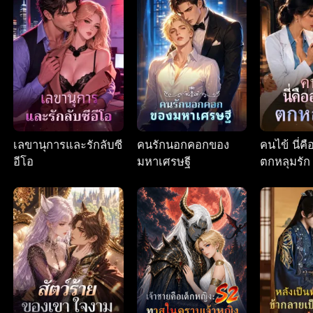
เลขานุการและรักลับซี
คนรักนอกคอกของ
คนไข้ นี่ค
อีโอ
มหาเศรษฐี
ตกหลุมรัก